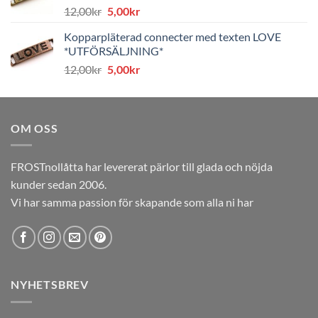
Det
Det
12,00
kr
5,00
kr
ursprungliga
nuvarande
Kopparpläterad connecter med texten LOVE
priset
priset
*UTFÖRSÄLJNING*
var:
är:
Det
Det
12,00
kr
5,00
kr
12,00kr.
5,00kr.
ursprungliga
nuvarande
priset
priset
var:
är:
OM OSS
12,00kr.
5,00kr.
FROSTnollåtta har levererat pärlor till glada och nöjda
kunder sedan 2006.
Vi har samma passion för skapande som alla ni har
NYHETSBREV