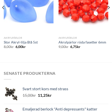
AKRYLPÄRLOR
AKRYLPÄRLOR
Stor Akryl-lilja Blå 5st
Akrylpärlor röda fasetter 6mm
8,00
kr
6,00
kr
9,00
kr
6,75
kr
SENASTE PRODUKTERNA
Svart stort kors med strass
15,00
kr
11,25
kr
Emaljerad berlock "Anti depressants" katter