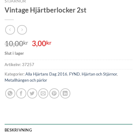
STJÄRNOR
Vintage Hjärtberlocker 2st
Det
Det
10,00
3,00
kr
kr
ursprungliga
nuvarande
Slut i lager
priset
priset
var:
är:
Artikelnr:
37257
10,00kr.
3,00kr.
Kategorier:
Alla Hjärtans Dag 2016
,
FYND
,
Hjärtan och Stjärnor
,
Metallhängen och pärlor
BESKRIVNING