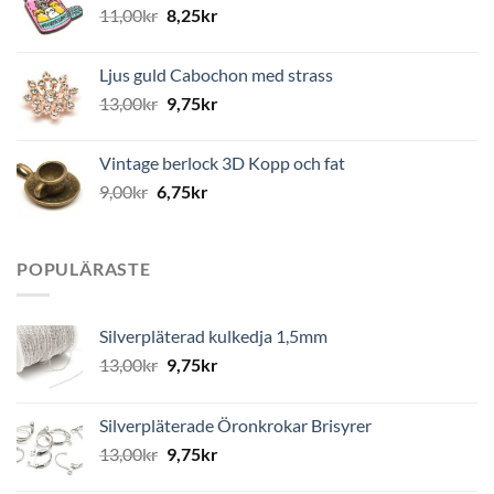
11,00
kr
8,25
kr
Ljus guld Cabochon med strass
13,00
kr
9,75
kr
Vintage berlock 3D Kopp och fat
9,00
kr
6,75
kr
POPULÄRASTE
Silverpläterad kulkedja 1,5mm
13,00
kr
9,75
kr
Silverpläterade Öronkrokar Brisyrer
13,00
kr
9,75
kr