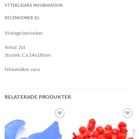
YTTERLIGARE INFORMATION
RECENSIONER (0)
Vintage berlocker.
Antal: 2st
Storlek: Ca 14x18mm
Nickelsäker vara
RELATERADE PRODUKTER
Lägg
Lägg
till i
till i
önskelistan
önskelistan