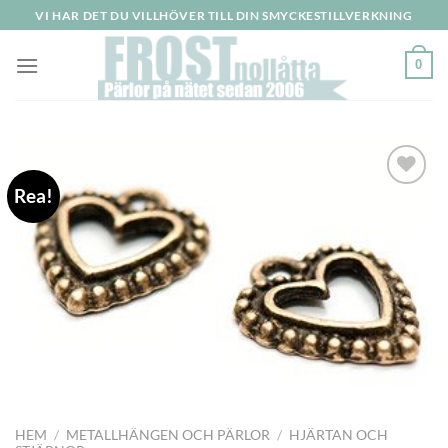
Skip
VI HAR DET DU VILLHÖVER TILL DIN SMYCKESTILLVERKNING
to
content
0
Rea!
Lägg
till i
önskelistan
HEM
/
METALLHÄNGEN OCH PÄRLOR
/
HJÄRTAN OCH