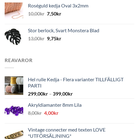
Roséguld kedja Oval 3x2mm
10,00
kr
7,50
kr
Stor berlock, Svart Monstera Blad
13,00
kr
9,75
kr
REAVAROR
Hel rulle Kedja - Flera varianter TILLFÄLLIGT
PARTI
299,00
kr
–
399,00
kr
Akryldiamanter 8mm Lila
Det
Det
8,00
kr
4,00
kr
ursprungliga
nuvarande
priset
priset
Vintage connecter med texten LOVE
var:
är:
*UTFÖRSÄLJNING*
8,00kr.
4,00kr.