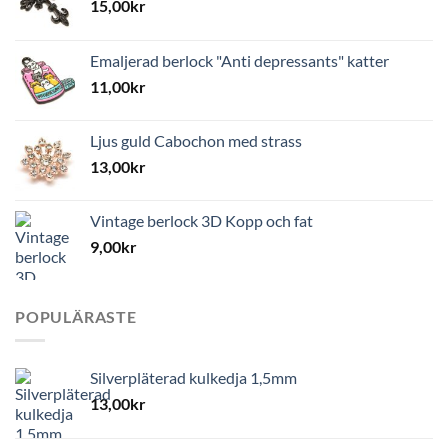
15,00
kr
Emaljerad berlock "Anti depressants" katter
11,00
kr
Ljus guld Cabochon med strass
13,00
kr
Vintage berlock 3D Kopp och fat
9,00
kr
POPULÄRASTE
Silverpläterad kulkedja 1,5mm
13,00
kr