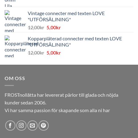
ursprungliga
nuvarande
priset
priset
Vintage connecter med texten LOVE
var:
är:
*UTFÖRSÄLJNING*
8,00kr.
4,00kr.
Det
Det
12,00
kr
5,00
kr
ursprungliga
nuvarande
Kopparpläterad connecter med texten LOVE
priset
priset
*UTFÖRSÄLJNING*
var:
är:
Det
Det
12,00
kr
5,00
kr
12,00kr.
5,00kr.
ursprungliga
nuvarande
priset
priset
var:
är:
OM OSS
12,00kr.
5,00kr.
FROSTnollåtta har levererat pärlor till glada och nöjda
kunder sedan 2006.
Vi har samma passion för skapande som alla ni har