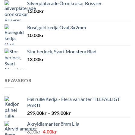
Silverpläterade Öronkrokar Brisyrer
13,00
kr
Roséguld kedja Oval 3x2mm
10,00
kr
Stor berlock, Svart Monstera Blad
13,00
kr
REAVAROR
Hel rulle Kedja - Flera varianter TILLFÄLLIGT
PARTI
299,00
kr
–
399,00
kr
Akryldiamanter 8mm Lila
Det
Det
8,00
kr
4,00
kr