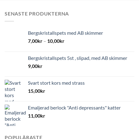
SENASTE PRODUKTERNA
Bergskristallspets med AB skimmer
7,00
kr
–
10,00
kr
Bergskristallspets 5st , slipad, med AB skimmer
9,00
kr
Svart stort kors med strass
15,00
kr
Emaljerad berlock "Anti depressants" katter
11,00
kr
POPULÄRASTE