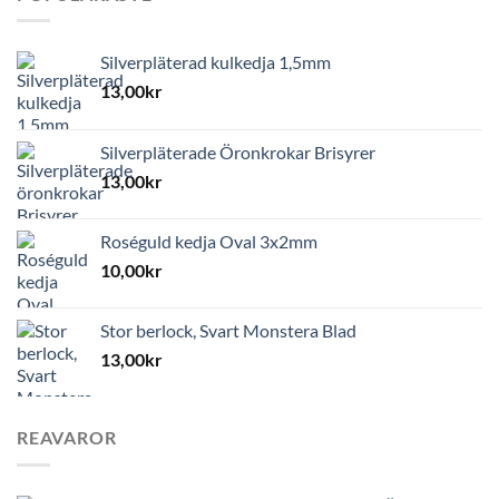
Silverpläterad kulkedja 1,5mm
13,00
kr
Silverpläterade Öronkrokar Brisyrer
13,00
kr
Roséguld kedja Oval 3x2mm
10,00
kr
Stor berlock, Svart Monstera Blad
13,00
kr
REAVAROR