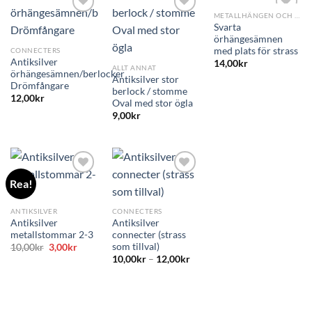
METALLHÄNGEN OCH PÄRLOR
Svarta
örhängesämnen
med plats för strass
CONNECTERS
Antiksilver
14,00
kr
ALLT ANNAT
örhängesämnen/berlocker
Antiksilver stor
Drömfångare
berlock / stomme
12,00
kr
Oval med stor ögla
9,00
kr
Rea!
ANTIKSILVER
CONNECTERS
Antiksilver
Antiksilver
metallstommar 2-3
connecter (strass
som tillval)
Det
Det
10,00
kr
3,00
kr
ursprungliga
nuvarande
10,00
kr
–
12,00
kr
priset
priset
var:
är:
10,00kr.
3,00kr.