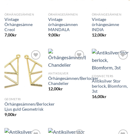
ÖRHÄNGESÄMNEN
ÖRHÄNGESÄMNEN
ÖRHÄNGESÄMNEN
Vintage
Vintage
Vintage
Örhängesämne
örhängesämnen
örhängesämne
Creol
MANDALA
INDIA
7,00
kr
9,00
kr
12,00
kr
ANTIKSILVER
CONNECTERS
Örhängesämnen/Berlocker
Antiksilver Stor
Chandelier
berlock, Blomform,
12,00
kr
3st
16,00
kr
GEOMETRI
Örhängesämnen/Berlocker
Ljus guld Geometrisk
9,00
kr