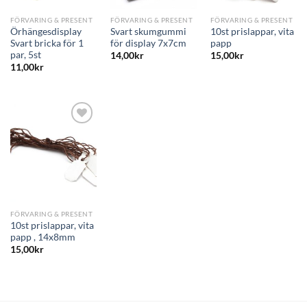
FÖRVARING & PRESENT
FÖRVARING & PRESENT
FÖRVARING & PRESENT
Örhängesdisplay
Svart skumgummi
10st prislappar, vita
Svart bricka för 1
för display 7x7cm
papp
par, 5st
14,00
kr
15,00
kr
11,00
kr
FÖRVARING & PRESENT
10st prislappar, vita
papp , 14x8mm
15,00
kr