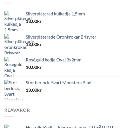
Silverpläterad kulkedja 1,5mm
13,00
kr
Silverpläterade Öronkrokar Brisyrer
13,00
kr
Roséguld kedja Oval 3x2mm
10,00
kr
Stor berlock, Svart Monstera Blad
13,00
kr
REAVAROR
Hel rulle Kedja - Flera varianter TILLFÄLLIGT