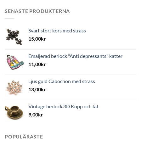
SENASTE PRODUKTERNA
Svart stort kors med strass
15,00
kr
Emaljerad berlock "Anti depressants" katter
11,00
kr
Ljus guld Cabochon med strass
13,00
kr
Vintage berlock 3D Kopp och fat
9,00
kr
POPULÄRASTE