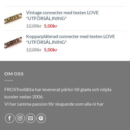
ursprungliga
nuvarande
priset
priset
Vintage connecter med texten LOVE
var:
är:
*UTFÖRSÄLJNING*
8,00kr.
4,00kr.
Det
Det
12,00
kr
5,00
kr
ursprungliga
nuvarande
Kopparpläterad connecter med texten LOVE
priset
priset
*UTFÖRSÄLJNING*
var:
är:
Det
Det
12,00
kr
5,00
kr
12,00kr.
5,00kr.
ursprungliga
nuvarande
priset
priset
var:
är:
OM OSS
12,00kr.
5,00kr.
FROSTnollåtta har levererat pärlor till glada och nöjda
kunder sedan 2006.
Vi har samma passion för skapande som alla ni har