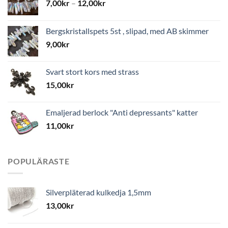
7,00
kr
–
12,00
kr
Bergskristallspets 5st , slipad, med AB skimmer
9,00
kr
Svart stort kors med strass
15,00
kr
Emaljerad berlock "Anti depressants" katter
11,00
kr
POPULÄRASTE
Silverpläterad kulkedja 1,5mm
13,00
kr