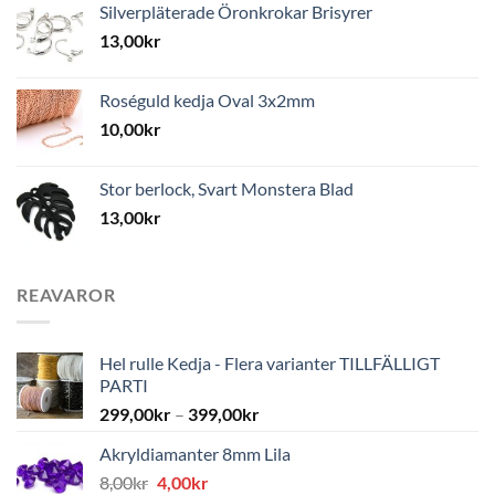
Silverpläterade Öronkrokar Brisyrer
13,00
kr
Roséguld kedja Oval 3x2mm
10,00
kr
Stor berlock, Svart Monstera Blad
13,00
kr
REAVAROR
Hel rulle Kedja - Flera varianter TILLFÄLLIGT
PARTI
299,00
kr
–
399,00
kr
Akryldiamanter 8mm Lila
Det
Det
8,00
kr
4,00
kr