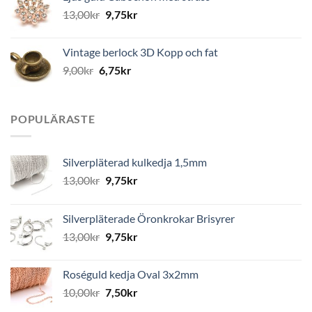
13,00
kr
9,75
kr
Vintage berlock 3D Kopp och fat
9,00
kr
6,75
kr
POPULÄRASTE
Silverpläterad kulkedja 1,5mm
13,00
kr
9,75
kr
Silverpläterade Öronkrokar Brisyrer
13,00
kr
9,75
kr
Roséguld kedja Oval 3x2mm
10,00
kr
7,50
kr