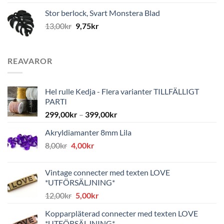
Stor berlock, Svart Monstera Blad
13,00
kr
9,75
kr
REAVAROR
Hel rulle Kedja - Flera varianter TILLFÄLLIGT
PARTI
299,00
kr
–
399,00
kr
Akryldiamanter 8mm Lila
Det
Det
8,00
kr
4,00
kr
ursprungliga
nuvarande
priset
priset
Vintage connecter med texten LOVE
var:
är:
*UTFÖRSÄLJNING*
8,00kr.
4,00kr.
Det
Det
12,00
kr
5,00
kr
ursprungliga
nuvarande
Kopparpläterad connecter med texten LOVE
priset
priset
*UTFÖRSÄLJNING*