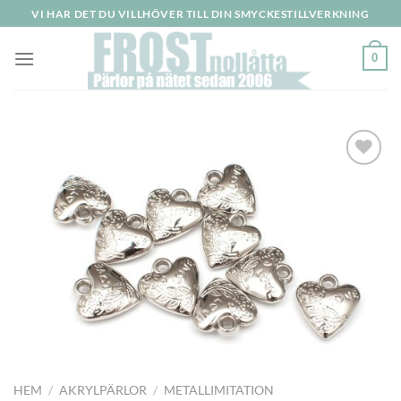
Skip
VI HAR DET DU VILLHÖVER TILL DIN SMYCKESTILLVERKNING
to
content
0
Lägg
till i
önskelistan
HEM
/
AKRYLPÄRLOR
/
METALLIMITATION