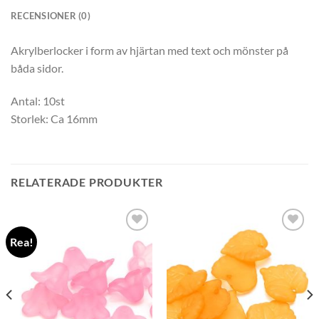
RECENSIONER (0)
Akrylberlocker i form av hjärtan med text och mönster på
båda sidor.
Antal: 10st
Storlek: Ca 16mm
RELATERADE PRODUKTER
Rea!
Lägg
Lägg
till i
till i
önskelistan
önskelistan