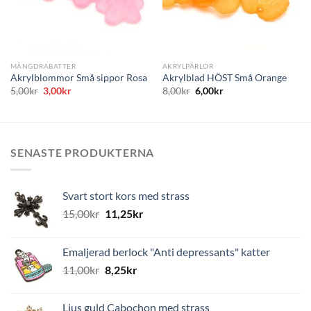
MÄNGDRABATTER
AKRYLPÄRLOR
Akrylblommor Små sippor Rosa
Akrylblad HÖST Små Orange
Det
Det
5,00
kr
3,00
kr
8,00
kr
6,00
kr
ursprungliga
nuvarande
priset
priset
var:
är:
5,00kr.
3,00kr.
SENASTE PRODUKTERNA
Svart stort kors med strass
15,00
kr
11,25
kr
Emaljerad berlock "Anti depressants" katter
11,00
kr
8,25
kr
Ljus guld Cabochon med strass