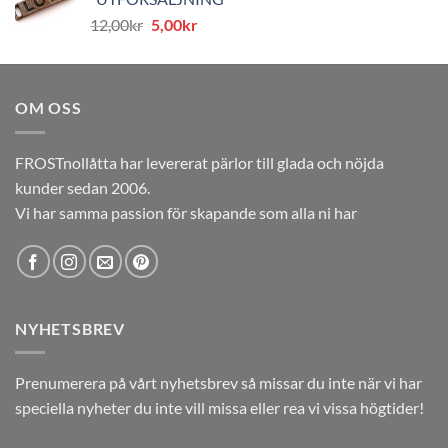
var:
är:
Det
Det
12,00
kr
5,00
kr
12,00kr.
5,00kr.
ursprungliga
nuvarande
priset
priset
var:
är:
OM OSS
12,00kr.
5,00kr.
FROSTnollåtta har levererat pärlor till glada och nöjda
kunder sedan 2006.
Vi har samma passion för skapande som alla ni har
NYHETSBREV
Prenumerera på vårt nyhetsbrev så missar du inte när vi har
speciella nyheter du inte vill missa eller rea vi vissa högtider!