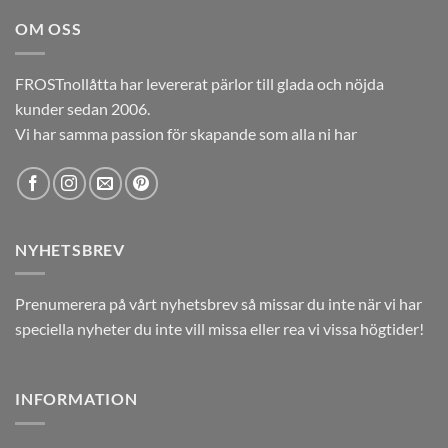
var:
är:
OM OSS
12,00kr.
5,00kr.
FROSTnollåtta har levererat pärlor till glada och nöjda
kunder sedan 2006.
Vi har samma passion för skapande som alla ni har
NYHETSBREV
Prenumerera på vårt nyhetsbrev så missar du inte när vi har
speciella nyheter du inte vill missa eller rea vi vissa högtider!
INFORMATION