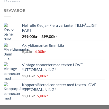
REAVAROR
Hel rulle Kedja - Flera varianter TILLFÄLLIGT
PARTI
299,00
kr
–
399,00
kr
Akryldiamanter 8mm Lila
Det
Det
8,00
kr
4,00
kr
ursprungliga
nuvarande
priset
priset
Vintage connecter med texten LOVE
var:
är:
*UTFÖRSÄLJNING*
8,00kr.
4,00kr.
Det
Det
12,00
kr
5,00
kr
ursprungliga
nuvarande
Kopparpläterad connecter med texten LOVE
priset
priset
*UTFÖRSÄLJNING*
var:
är:
Det
Det
12,00
kr
5,00
kr
12,00kr.
5,00kr.
ursprungliga
nuvarande
priset
priset