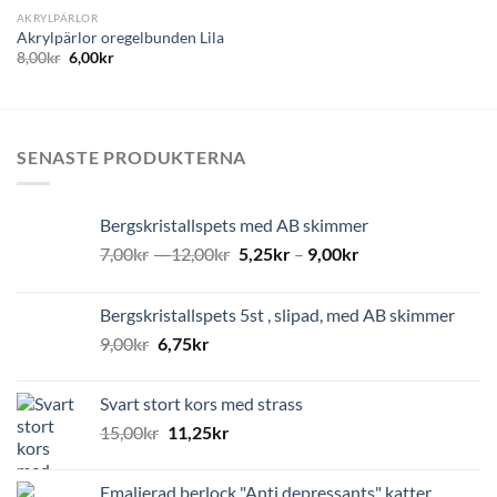
AKRYLPÄRLOR
Akrylpärlor oregelbunden Lila
8,00
kr
6,00
kr
SENASTE PRODUKTERNA
Bergskristallspets med AB skimmer
7,00
kr
–
12,00
kr
5,25
kr
–
9,00
kr
Bergskristallspets 5st , slipad, med AB skimmer
9,00
kr
6,75
kr
Svart stort kors med strass
15,00
kr
11,25
kr
Emaljerad berlock "Anti depressants" katter