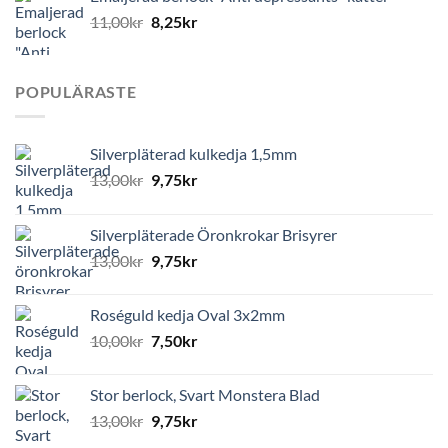
11,00
kr
8,25
kr
POPULÄRASTE
Silverpläterad kulkedja 1,5mm
13,00
kr
9,75
kr
Silverpläterade Öronkrokar Brisyrer
13,00
kr
9,75
kr
Roséguld kedja Oval 3x2mm
10,00
kr
7,50
kr
Stor berlock, Svart Monstera Blad
13,00
kr
9,75
kr