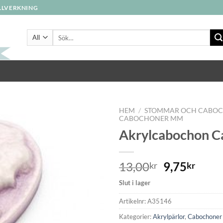
ILLVERKNING
Sök
efter:
HEM
/
STOMMAR OCH CABO
CABOCHONER MM
Akrylcabochon C
Lägg
till i
önskelistan
13,00
9,75
kr
kr
Slut i lager
Artikelnr:
A35146
Kategorier:
Akrylpärlor
,
Cabochone