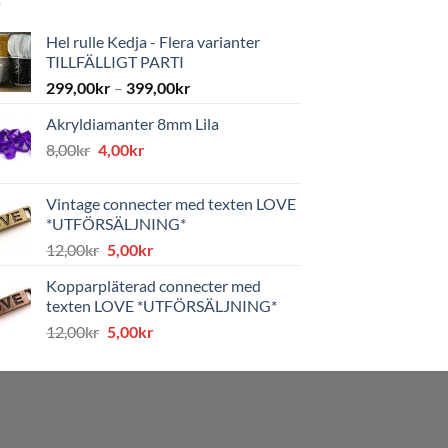
Hel rulle Kedja - Flera varianter
TILLFÄLLIGT PARTI
299,00
kr
–
399,00
kr
Akryldiamanter 8mm Lila
Det
Det
8,00
kr
4,00
kr
ursprungliga
nuvarande
priset
priset
Vintage connecter med texten LOVE
var:
är:
*UTFÖRSÄLJNING*
8,00kr.
4,00kr.
Det
Det
12,00
kr
5,00
kr
ursprungliga
nuvarande
Kopparpläterad connecter med
priset
priset
texten LOVE *UTFÖRSÄLJNING*
var:
är:
Det
Det
12,00
kr
5,00
kr
12,00kr.
5,00kr.
ursprungliga
nuvarande
priset
priset
var:
är:
12,00kr.
5,00kr.