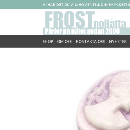
Skip
VI HAR DET DU VILLHÖVER TILL DIN SMYCKEST
to
content
SHOP
OM OSS
KONTAKTA OSS
NYHETER