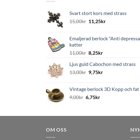
Svart stort kors med strass
15,00
kr
11,25
kr
Emaljerad berlock "Anti depressa
katter
11,00
kr
8,25
kr
Ljus guld Cabochon med strass
13,00
kr
9,75
kr
Vintage berlock 3D Kopp och fat
9,00
kr
6,75
kr
OM OSS
NY