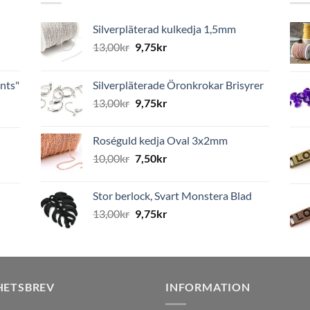
Silverpläterad kulkedja 1,5mm
13,00
kr
9,75
kr
nts"
Silverpläterade Öronkrokar Brisyrer
13,00
kr
9,75
kr
Roséguld kedja Oval 3x2mm
10,00
kr
7,50
kr
Stor berlock, Svart Monstera Blad
13,00
kr
9,75
kr
HETSBREV
INFORMATION