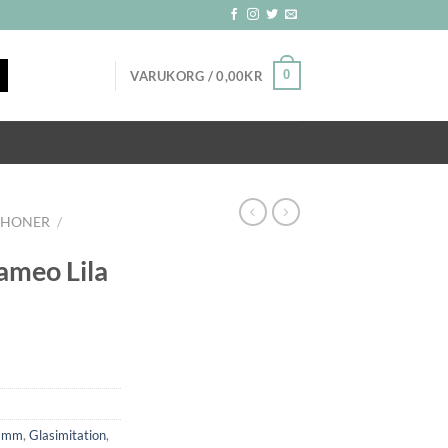
0
VARUKORG /
0,00
KR
CHONER
/
ameo Lila
r mm
,
Glasimitation
,