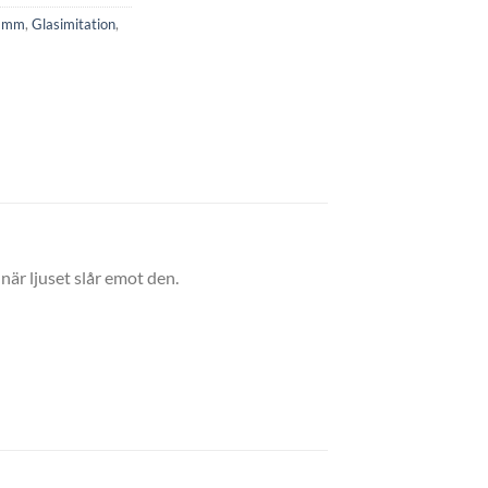
r mm
,
Glasimitation
,
är ljuset slår emot den.