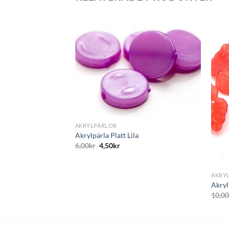
Lägg
Lägg
till i
till i
önskelistan
önskelistan
+
AKRYLPÄRLOR
Akrylpärla Platt Lila
6,00
kr
4,50
kr
+
AKRY
ondeller Offwhite AB
Akryl
10,0