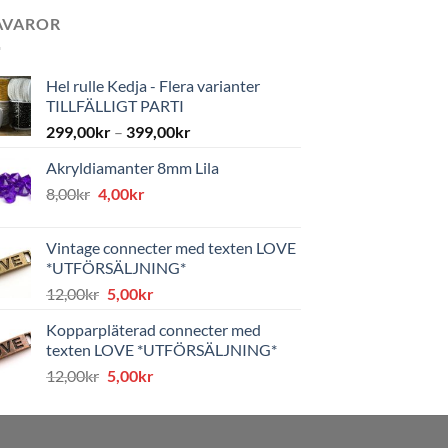
AVAROR
Hel rulle Kedja - Flera varianter
TILLFÄLLIGT PARTI
299,00
kr
–
399,00
kr
Akryldiamanter 8mm Lila
Det
Det
8,00
kr
4,00
kr
ursprungliga
nuvarande
priset
priset
Vintage connecter med texten LOVE
var:
är:
*UTFÖRSÄLJNING*
8,00kr.
4,00kr.
Det
Det
12,00
kr
5,00
kr
ursprungliga
nuvarande
Kopparpläterad connecter med
priset
priset
texten LOVE *UTFÖRSÄLJNING*
var:
är:
Det
Det
12,00
kr
5,00
kr
12,00kr.
5,00kr.
ursprungliga
nuvarande
priset
priset
var:
är: