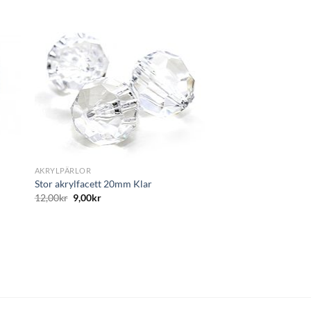
ägg
Lägg
till i
tan
önskelistan
+
AKRYLPÄRLOR
Stor akrylfacett 20mm Klar
12,00
kr
9,00
kr