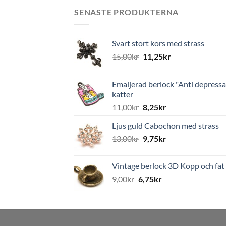
SENASTE PRODUKTERNA
Svart stort kors med strass
15,00
kr
11,25
kr
Emaljerad berlock "Anti depressa
katter
11,00
kr
8,25
kr
Ljus guld Cabochon med strass
13,00
kr
9,75
kr
Vintage berlock 3D Kopp och fat
9,00
kr
6,75
kr