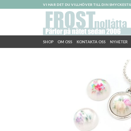
Skip
VI HAR DET DU VILLHÖVER TILL DIN SMYCKEST
to
content
SHOP
OM OSS
KONTAKTA OSS
NYHETER