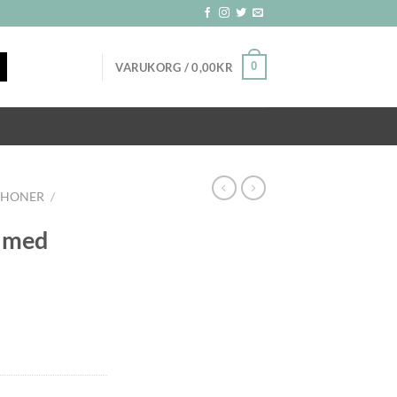
0
VARUKORG /
0,00
KR
CHONER
/
 med