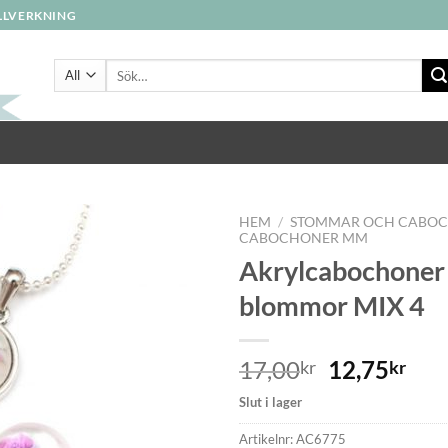
ILLVERKNING
Sök
efter:
HEM
/
STOMMAR OCH CABO
CABOCHONER MM
Akrylcabochoner
Lägg
blommor MIX 4
till i
önskelistan
17,00
12,75
kr
kr
Slut i lager
Artikelnr:
AC6775