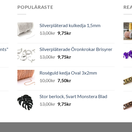
POPULÄRASTE
RE
Silverpläterad kulkedja 1,5mm
13,00
kr
9,75
kr
nts"
Silverpläterade Öronkrokar Brisyrer
13,00
kr
9,75
kr
Roséguld kedja Oval 3x2mm
10,00
kr
7,50
kr
Stor berlock, Svart Monstera Blad
13,00
kr
9,75
kr