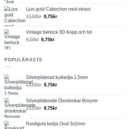
Ljus guld Cabochon med strass
13,00
kr
9,75
kr
Vintage berlock 3D Kopp och fat
9,00
kr
6,75
kr
POPULÄRASTE
Silverpläterad kulkedja 1,5mm
13,00
kr
9,75
kr
Silverpläterade Öronkrokar Brisyrer
13,00
kr
9,75
kr
Roséguld kedja Oval 3x2mm