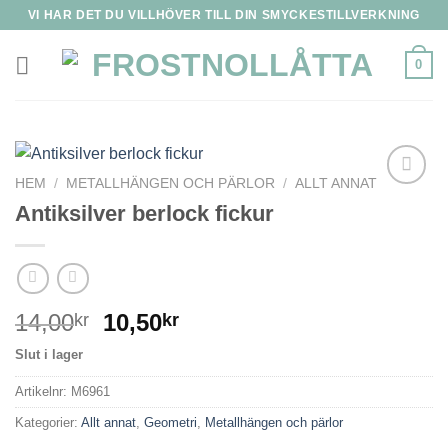
Skip
VI HAR DET DU VILLHÖVER TILL DIN SMYCKESTILLVERKNING
to
content
0
HEM
/
METALLHÄNGEN OCH PÄRLOR
/
ALLT ANNAT
Antiksilver berlock fickur
14,00
10,50
kr
kr
Slut i lager
Artikelnr:
M6961
Kategorier:
Allt annat
,
Geometri
,
Metallhängen och pärlor