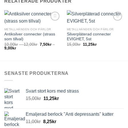
RELATERADE PRODUKTER
METALLHÄNGEN OCH PÄRLOR
METALLHÄNGEN OCH PÄRLOR
Antiksilver connecter (strass
Silverpläterad connecter
som tillval)
EVIGHET, 5st
10,00
kr
–
12,00
kr
7,50
kr
–
15,00
kr
11,25
kr
9,00
kr
SENASTE PRODUKTERNA
Svart stort kors med strass
15,00
kr
11,25
kr
Emaljerad berlock "Anti depressants" katter
11,00
kr
8,25
kr