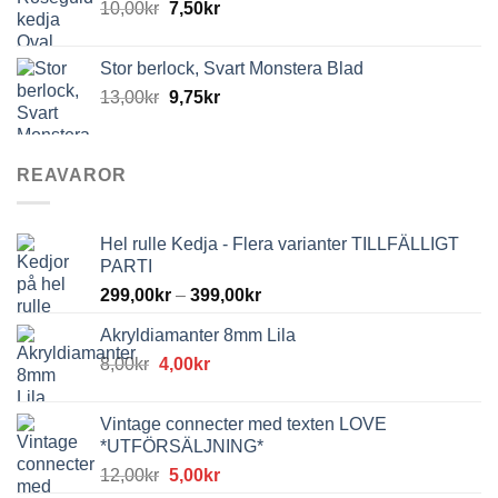
10,00
kr
7,50
kr
Stor berlock, Svart Monstera Blad
13,00
kr
9,75
kr
REAVAROR
Hel rulle Kedja - Flera varianter TILLFÄLLIGT
PARTI
299,00
kr
–
399,00
kr
Akryldiamanter 8mm Lila
Det
Det
8,00
kr
4,00
kr
ursprungliga
nuvarande
priset
priset
Vintage connecter med texten LOVE
var:
är:
*UTFÖRSÄLJNING*
8,00kr.
4,00kr.
Det
Det
12,00
kr
5,00
kr
ursprungliga
nuvarande