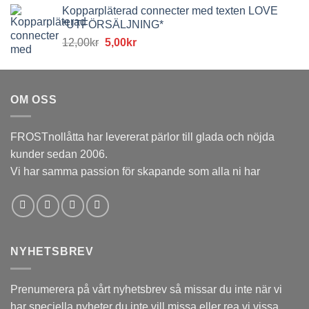
Kopparpläterad connecter med texten LOVE
priset
priset
*UTFÖRSÄLJNING*
var:
är:
Det
Det
12,00
kr
5,00
kr
12,00kr.
5,00kr.
ursprungliga
nuvarande
priset
priset
var:
är:
OM OSS
12,00kr.
5,00kr.
FROSTnollåtta har levererat pärlor till glada och nöjda
kunder sedan 2006.
Vi har samma passion för skapande som alla ni har
NYHETSBREV
Prenumerera på vårt nyhetsbrev så missar du inte när vi
har speciella nyheter du inte vill missa eller rea vi vissa