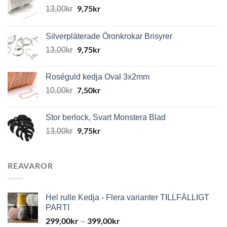
9,75
kr
13,00
kr
Silverpläterade Öronkrokar Brisyrer
9,75
kr
13,00
kr
Roséguld kedja Oval 3x2mm
7,50
kr
10,00
kr
Stor berlock, Svart Monstera Blad
9,75
kr
13,00
kr
REAVAROR
Hel rulle Kedja - Flera varianter TILLFÄLLIGT
PARTI
299,00
kr
399,00
kr
–