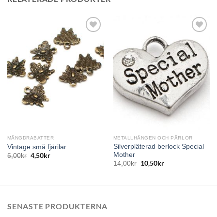
MÄNGDRABATTER
METALLHÄNGEN OCH PÄRLOR
Silverpläterad berlock Special
Vintage små fjärilar
Mother
4,50
kr
6,00
kr
10,50
kr
14,00
kr
SENASTE PRODUKTERNA