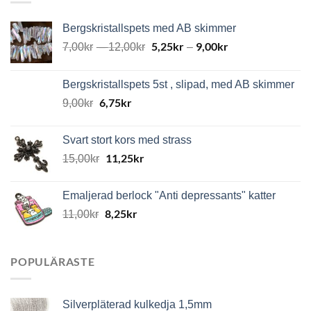
Bergskristallspets med AB skimmer
5,25
kr
9,00
kr
7,00
kr
–
12,00
kr
–
Bergskristallspets 5st , slipad, med AB skimmer
6,75
kr
9,00
kr
Svart stort kors med strass
11,25
kr
15,00
kr
Emaljerad berlock "Anti depressants" katter
8,25
kr
11,00
kr
POPULÄRASTE
Silverpläterad kulkedja 1,5mm