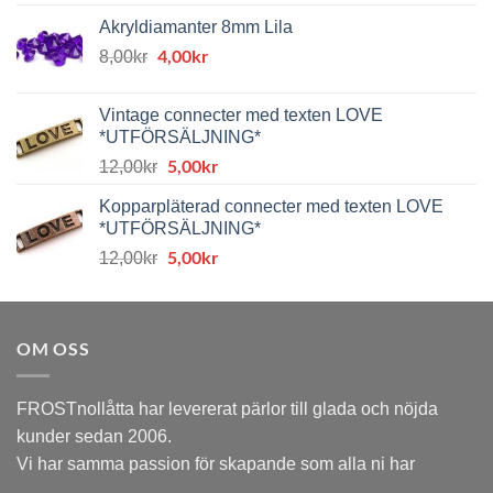
Akryldiamanter 8mm Lila
Det
4,00
kr
Det
8,00
kr
ursprungliga
nuvarande
priset
priset
Vintage connecter med texten LOVE
var:
är:
*UTFÖRSÄLJNING*
8,00kr.
4,00kr.
Det
5,00
kr
Det
12,00
kr
ursprungliga
nuvarande
Kopparpläterad connecter med texten LOVE
priset
priset
*UTFÖRSÄLJNING*
var:
är:
Det
5,00
kr
Det
12,00kr.
5,00kr.
12,00
kr
ursprungliga
nuvarande
priset
priset
var:
är:
OM OSS
12,00kr.
5,00kr.
FROSTnollåtta har levererat pärlor till glada och nöjda
kunder sedan 2006.
Vi har samma passion för skapande som alla ni har