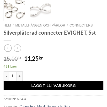
HEM
/
METALLHÄNGEN OCH PÄRLOR
/
CONNECTERS
Silverpläterad connecter EVIGHET, 5st
11,25
kr
15,00
kr
43 i lager
Silverpläterad connecter EVIGHET, 5st mängd
LÄGG TILL I VARUKORG
Artikelnr:
M8434
Kategorier:
Connecters
,
Metallhängen och pärlor