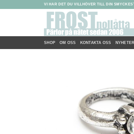
Skip
VI HAR DET DU VILLHÖVER TILL DIN SMYCKE
to
content
SHOP
OM OSS
KONTAKTA OSS
NYHETE