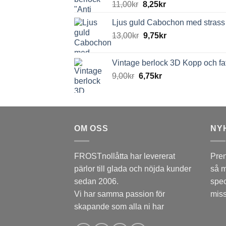
11,00
kr
8,25
kr
Ljus guld Cabochon med strass
13,00
kr
9,75
kr
Vintage berlock 3D Kopp och fa
9,00
kr
6,75
kr
OM OSS
NY
FROSTnollåtta har levererat
Pren
pärlor till glada och nöjda kunder
så m
sedan 2006.
spec
Vi har samma passion för
miss
skapande som alla ni har