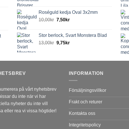
Roséguld kedja Oval 3x2mm
10,00
kr
7,50
kr
Stor berlock, Svart Monstera Blad
t
13,00
kr
9,75
kr
HETSBREV
INFORMATION
umerera på vårt nyhetsbrev
Försäljningsvillkor
issar du inte när vi har
Frakt och returer
iella nyheter du inte vill
a eller rea vi vissa högtider!
Kontakta oss
Integritetspolicy