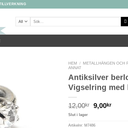
STILLVERKNING
Sök
efter:
R
HEM
/
METALLHÄNGEN OCH 
ANNAT
Antiksilver berl
Vigselring med k
12,00
9,00
kr
kr
Slut i lager
Artikelnr:
M7486