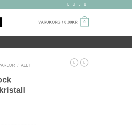
0
VARUKORG /
0,00
KR
PÄRLOR
/
ALLT
ock
ristall