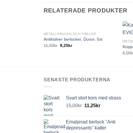
RELATERADE PRODUKTER
+
+
METALLHÄNGEN OCH PÄRLOR
Antiksilver berlocker, Duvor, 5st
META
11,00
kr
8,25
kr
Kopp
6,00
k
SENASTE PRODUKTERNA
Svart stort kors med strass
15,00
kr
11,25
kr
Emaljerad berlock "Anti
depressants" katter