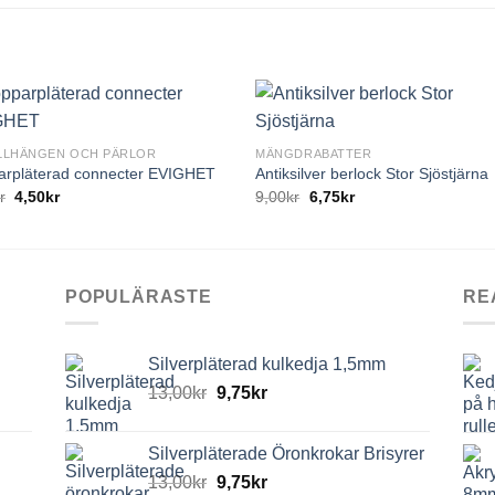
+
LLHÄNGEN OCH PÄRLOR
MÄNGDRABATTER
arpläterad connecter EVIGHET
Antiksilver berlock Stor Sjöstjärna
r
4,50
kr
9,00
kr
6,75
kr
POPULÄRASTE
RE
Silverpläterad kulkedja 1,5mm
13,00
kr
9,75
kr
Silverpläterade Öronkrokar Brisyrer
13,00
kr
9,75
kr