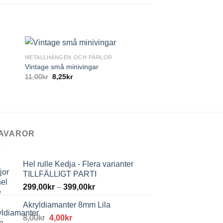
+
+
METALLHÄNGEN OCH PÄRLOR
Vintage små minivingar
METALLHÄNGEN OCH 
11,00
kr
8,25
kr
Silverpläterad conne
15,00
kr
11,25
kr
AVAROR
Hel rulle Kedja - Flera varianter
TILLFÄLLIGT PARTI
299,00
kr
–
399,00
kr
Akryldiamanter 8mm Lila
Det
Det
8,00
kr
4,00
kr