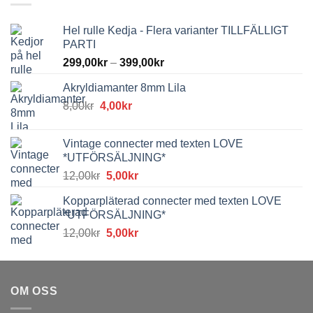
Hel rulle Kedja - Flera varianter TILLFÄLLIGT
PARTI
299,00
kr
–
399,00
kr
Akryldiamanter 8mm Lila
Det
Det
8,00
kr
4,00
kr
ursprungliga
nuvarande
priset
priset
Vintage connecter med texten LOVE
var:
är:
*UTFÖRSÄLJNING*
8,00kr.
4,00kr.
Det
Det
12,00
kr
5,00
kr
ursprungliga
nuvarande
Kopparpläterad connecter med texten LOVE
priset
priset
*UTFÖRSÄLJNING*
var:
är:
Det
Det
12,00
kr
5,00
kr
12,00kr.
5,00kr.
ursprungliga
nuvarande
priset
priset
var:
är:
OM OSS
12,00kr.
5,00kr.