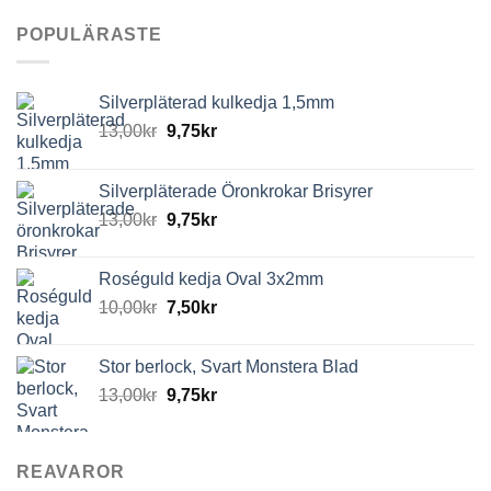
POPULÄRASTE
Silverpläterad kulkedja 1,5mm
13,00
kr
9,75
kr
Silverpläterade Öronkrokar Brisyrer
13,00
kr
9,75
kr
Roséguld kedja Oval 3x2mm
10,00
kr
7,50
kr
Stor berlock, Svart Monstera Blad
13,00
kr
9,75
kr
REAVAROR