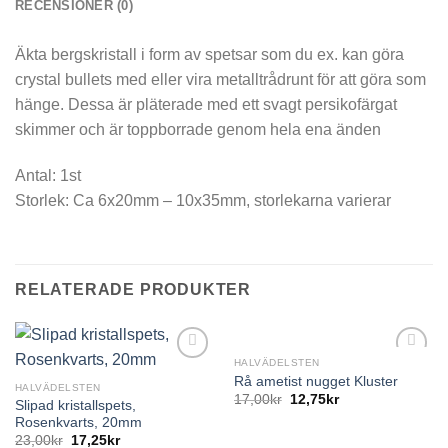
RECENSIONER (0)
Äkta bergskristall i form av spetsar som du ex. kan göra
crystal bullets med eller vira metalltrådrunt för att göra som
hänge. Dessa är pläterade med ett svagt persikofärgat
skimmer och är toppborrade genom hela ena änden
Antal: 1st
Storlek: Ca 6x20mm – 10x35mm, storlekarna varierar
RELATERADE PRODUKTER
HALVÄDELSTEN
Rå ametist nugget Kluster
HALVÄDELSTEN
17,00
kr
12,75
kr
Slipad kristallspets,
Rosenkvarts, 20mm
23,00
kr
17,25
kr