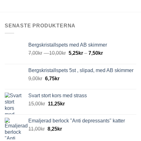
SENASTE PRODUKTERNA
Bergskristallspets med AB skimmer
7,00
kr
–
10,00
kr
5,25
kr
–
7,50
kr
Bergskristallspets 5st , slipad, med AB skimmer
9,00
kr
6,75
kr
Svart stort kors med strass
15,00
kr
11,25
kr
Emaljerad berlock "Anti depressants" katter
11,00
kr
8,25
kr