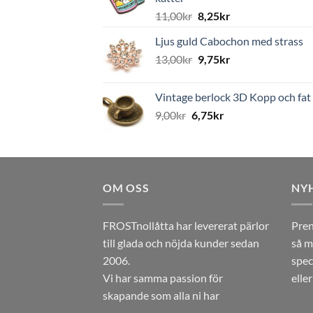
11,00
kr
8,25
kr
Ljus guld Cabochon med strass
13,00
kr
9,75
kr
Vintage berlock 3D Kopp och fat
9,00
kr
6,75
kr
OM OSS
NY
FROSTnollåtta har levererat pärlor
Pren
till glada och nöjda kunder sedan
så m
2006.
spec
Vi har samma passion för
elle
skapande som alla ni har