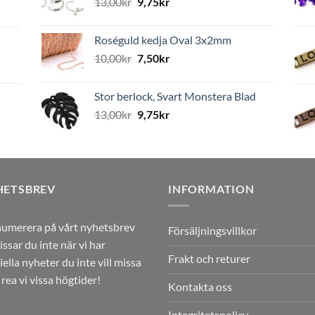
13,00
kr
9,75
kr
Roséguld kedja Oval 3x2mm
10,00
kr
7,50
kr
Stor berlock, Svart Monstera Blad
13,00
kr
9,75
kr
HETSBREV
INFORMATION
umerera på vårt nyhetsbrev
Försäljningsvillkor
issar du inte när vi har
Frakt och returer
iella nyheter du inte vill missa
r rea vi vissa högtider!
Kontakta oss
Integritetspolicy