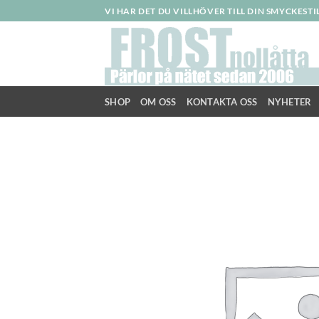
Skip
VI HAR DET DU VILLHÖVER TILL DIN SMYCKEST
to
content
SHOP
OM OSS
KONTAKTA OSS
NYHETER