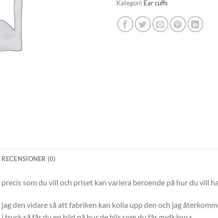
Kategori:
Ear cuffs
RECENSIONER (0)
precis som du vill och priset kan variera beroende på hur du vill h
r jag den vidare så att fabriken kan kolla upp den och jag återkommer
 tryck så får du en bild på hur de blir som du får godkänna.