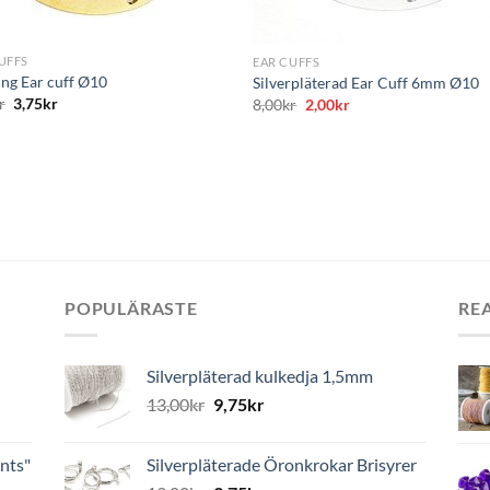
+
UFFS
EAR CUFFS
ng Ear cuff Ø10
Silverpläterad Ear Cuff 6mm Ø10
r
3,75
kr
Det
Det
8,00
kr
2,00
kr
ursprungliga
nuvarande
priset
priset
var:
är:
8,00kr.
2,00kr.
POPULÄRASTE
RE
Silverpläterad kulkedja 1,5mm
13,00
kr
9,75
kr
nts"
Silverpläterade Öronkrokar Brisyrer