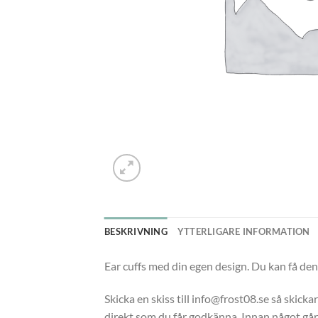
BESKRIVNING
YTTERLIGARE INFORMATION
Ear cuffs med din egen design. Du kan få den 
Skicka en skiss till info@frost08.se så skicka
direkt som du får godkänna. Innan något går i