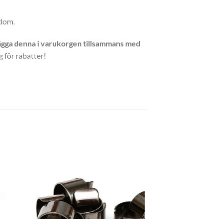
 dom.
 lägga denna i varukorgen tillsammans med
 för rabatter!
+
EAR CUFFS
Silverpläterad Ear W
22,00
kr
16,50
kr