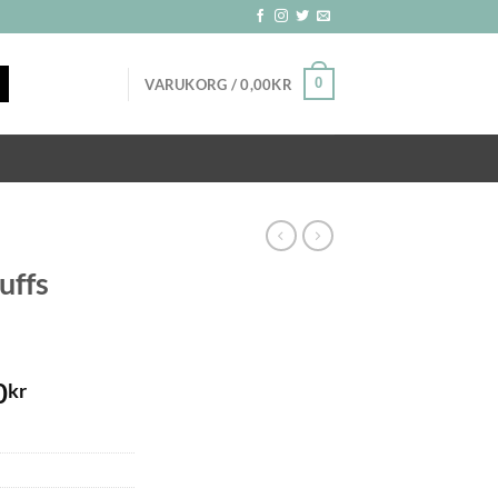
0
VARUKORG /
0,00
KR
uffs
0
kr