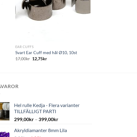
+
EAR CUFFS
Svart Ear Cuff med hål Ø10, 10st
17,00
kr
12,75
kr
AVAROR
Hel rulle Kedja - Flera varianter
TILLFÄLLIGT PARTI
299,00
kr
–
399,00
kr
Akryldiamanter 8mm Lila