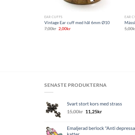
+
+
EAR CUFFS
EAR C
Vintage Ear cuff med hål 6mm Ø10
Mässi
Det
Det
7,00
kr
2,00
kr
5,00
k
ursprungliga
nuvarande
priset
priset
var:
är:
7,00kr.
2,00kr.
SENASTE PRODUKTERNA
Svart stort kors med strass
15,00
kr
11,25
kr
Emaljerad berlock "Anti depressa
katter