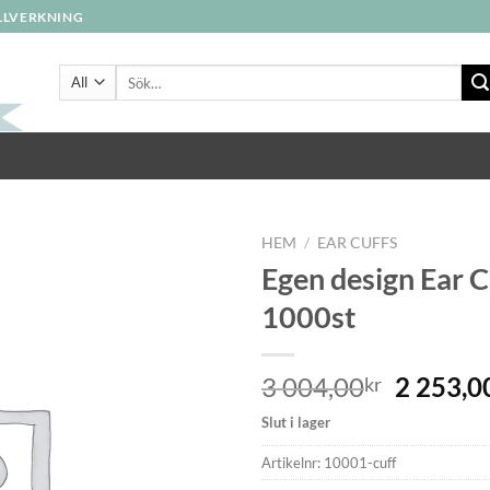
ILLVERKNING
Sök
efter:
HEM
/
EAR CUFFS
Egen design Ear C
1000st
3 004,00
2 253,0
kr
Slut i lager
Artikelnr:
10001-cuff