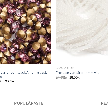
+
S
GLASPÄRLOR
spärlor pointback Amethyst 5st,
Frostade glaspärlor 4mm Vit
m
24,00
kr
18,00
kr
0
kr
9,75
kr
POPULÄRASTE
RE