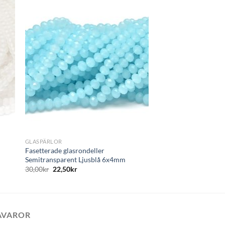
GLASPÄRLOR
Seed beads 6/0, 4mm,
14,00
kr
10,50
kr
+
GLASPÄRLOR
Fasetterade glasrondeller
Semitransparent Ljusblå 6x4mm
30,00
kr
22,50
kr
AVAROR