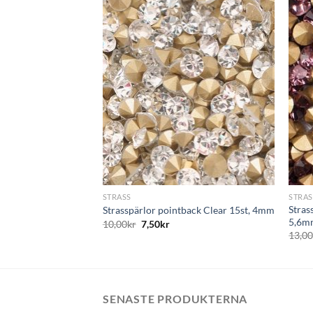
+
+
STRASS
STRAS
Stras
Strasspärlor pointback Clear 15st, 4mm
5,6m
10,00
kr
7,50
kr
13,0
SENASTE PRODUKTERNA