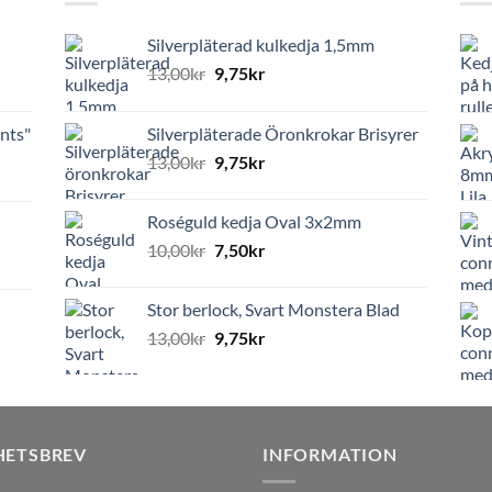
Silverpläterad kulkedja 1,5mm
13,00
kr
9,75
kr
nts"
Silverpläterade Öronkrokar Brisyrer
13,00
kr
9,75
kr
Roséguld kedja Oval 3x2mm
10,00
kr
7,50
kr
Stor berlock, Svart Monstera Blad
13,00
kr
9,75
kr
HETSBREV
INFORMATION