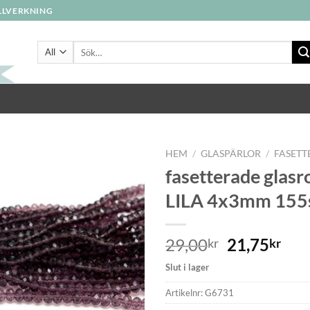
ILLVERKNING
Sök
efter:
HEM
/
GLASPÄRLOR
/
FASETT
fasetterade glasr
LILA 4x3mm 155
29,00
21,75
kr
kr
Slut i lager
Artikelnr:
G6731