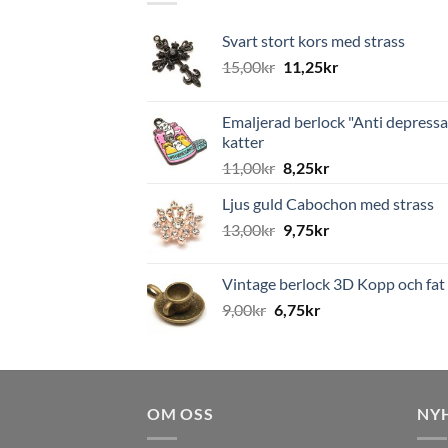
Svart stort kors med strass
15,00
kr
11,25
kr
Emaljerad berlock "Anti depressa
katter
11,00
kr
8,25
kr
Ljus guld Cabochon med strass
13,00
kr
9,75
kr
Vintage berlock 3D Kopp och fat
9,00
kr
6,75
kr
OM OSS
NY