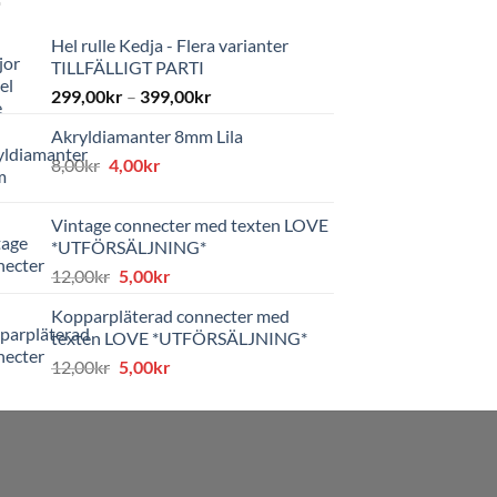
Hel rulle Kedja - Flera varianter
TILLFÄLLIGT PARTI
299,00
kr
–
399,00
kr
Akryldiamanter 8mm Lila
Det
Det
8,00
kr
4,00
kr
ursprungliga
nuvarande
priset
priset
Vintage connecter med texten LOVE
var:
är:
*UTFÖRSÄLJNING*
8,00kr.
4,00kr.
Det
Det
12,00
kr
5,00
kr
ursprungliga
nuvarande
Kopparpläterad connecter med
priset
priset
texten LOVE *UTFÖRSÄLJNING*
var:
är:
Det
Det
12,00
kr
5,00
kr
12,00kr.
5,00kr.
ursprungliga
nuvarande
priset
priset
var:
är:
12,00kr.
5,00kr.