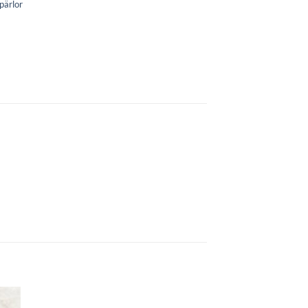
pärlor
+