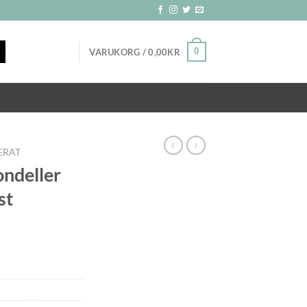
0
VARUKORG /
0,00
KR
ERAT
ondeller
st