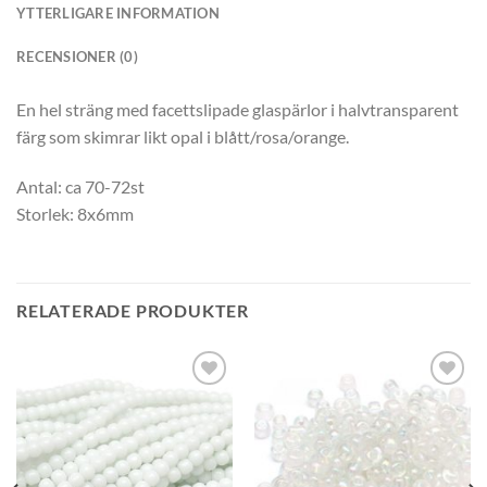
YTTERLIGARE INFORMATION
RECENSIONER (0)
En hel sträng med facettslipade glaspärlor i halvtransparent
färg som skimrar likt opal i blått/rosa/orange.
Antal: ca 70-72st
Storlek: 8x6mm
RELATERADE PRODUKTER
Lägg
Lägg
till i
till i
önskelistan
önskelistan