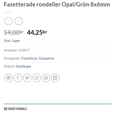
Fasetterade rondeller Opal/Grön 8x6mm
59,00
44,25
kr
kr
Slut i lager
Artikelnr:
G3857
Kategorier:
Fasetterat
,
Glaspärlor
Etikett:
höstfärger
BESKRIVNING