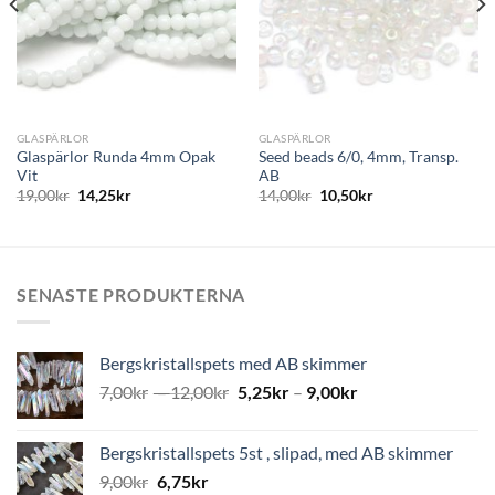
GLASPÄRLOR
GLASPÄRLOR
Glaspärlor Runda 4mm Opak
Seed beads 6/0, 4mm, Transp.
Vit
AB
19,00
kr
14,25
kr
14,00
kr
10,50
kr
SENASTE PRODUKTERNA
Bergskristallspets med AB skimmer
7,00
kr
–
12,00
kr
5,25
kr
–
9,00
kr
Bergskristallspets 5st , slipad, med AB skimmer
9,00
kr
6,75
kr