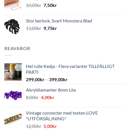
10,00
kr
7,50
kr
Stor berlock, Svart Monstera Blad
13,00
kr
9,75
kr
REAVAROR
Hel rulle Kedja - Flera varianter TILLFÄLLIGT
PARTI
299,00
kr
–
399,00
kr
Akryldiamanter 8mm Lila
Det
Det
8,00
kr
4,00
kr
ursprungliga
nuvarande
priset
priset
Vintage connecter med texten LOVE
var:
är:
*UTFÖRSÄLJNING*
8,00kr.
4,00kr.
Det
Det
12,00
kr
5,00
kr