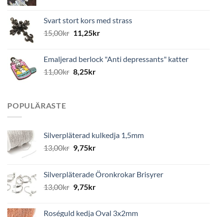
Svart stort kors med strass
15,00
kr
11,25
kr
Emaljerad berlock "Anti depressants" katter
11,00
kr
8,25
kr
POPULÄRASTE
Silverpläterad kulkedja 1,5mm
13,00
kr
9,75
kr
Silverpläterade Öronkrokar Brisyrer
13,00
kr
9,75
kr
Roséguld kedja Oval 3x2mm