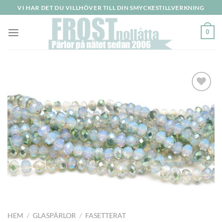
Skip
VI HAR DET DU VILLHÖVER TILL DIN SMYCKESTILLVERKNING
to
content
0
Lägg
till i
önskelistan
HEM
/
GLASPÄRLOR
/
FASETTERAT