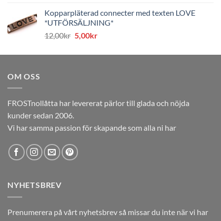
ursprungliga
nuvarande
Kopparpläterad connecter med texten LOVE
priset
priset
*UTFÖRSÄLJNING*
var:
är:
Det
Det
12,00
kr
5,00
kr
12,00kr.
5,00kr.
ursprungliga
nuvarande
priset
priset
var:
är:
OM OSS
12,00kr.
5,00kr.
FROSTnollåtta har levererat pärlor till glada och nöjda
kunder sedan 2006.
Vi har samma passion för skapande som alla ni har
NYHETSBREV
Prenumerera på vårt nyhetsbrev så missar du inte när vi har