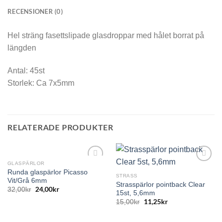
RECENSIONER (0)
Hel sträng fasettslipade glasdroppar med hålet borrat på
längden
Antal: 45st
Storlek: Ca 7x5mm
RELATERADE PRODUKTER
GLASPÄRLOR
Runda glaspärlor Picasso
STRASS
Vit/Grå 6mm
Strasspärlor pointback Clear
24,00
kr
32,00
kr
15st, 5,6mm
11,25
kr
15,00
kr