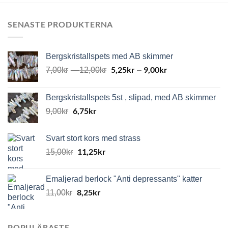
SENASTE PRODUKTERNA
Bergskristallspets med AB skimmer
5,25
kr
9,00
kr
7,00
kr
–
12,00
kr
–
Bergskristallspets 5st , slipad, med AB skimmer
6,75
kr
9,00
kr
Svart stort kors med strass
11,25
kr
15,00
kr
Emaljerad berlock "Anti depressants" katter
8,25
kr
11,00
kr
POPULÄRASTE