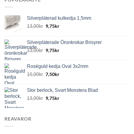
Silverpläterad kulkedja 1,5mm
9,75
kr
13,00
kr
Silverpläterade Öronkrokar Brisyrer
9,75
kr
13,00
kr
Roséguld kedja Oval 3x2mm
7,50
kr
10,00
kr
Stor berlock, Svart Monstera Blad
9,75
kr
13,00
kr
REAVAROR