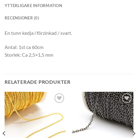
YTTERLIGARE INFORMATION
RECENSIONER (0)
En tunn kedja i förzinkad / svart.
Antal: 1st ca 60cm
Storlek: Ca 2,5×1,5 mm
RELATERADE PRODUKTER
Lägg
Lägg
till i
till i
önskelistan
önskelistan