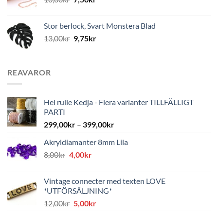
Stor berlock, Svart Monstera Blad
13,00
kr
9,75
kr
REAVAROR
Hel rulle Kedja - Flera varianter TILLFÄLLIGT
PARTI
299,00
kr
–
399,00
kr
Akryldiamanter 8mm Lila
Det
Det
8,00
kr
4,00
kr
ursprungliga
nuvarande
priset
priset
Vintage connecter med texten LOVE
var:
är:
*UTFÖRSÄLJNING*
8,00kr.
4,00kr.
Det
Det
12,00
kr
5,00
kr
ursprungliga
nuvarande