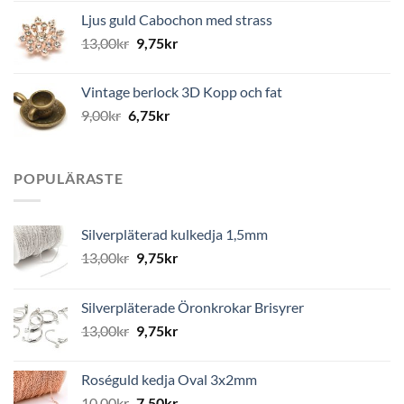
Ljus guld Cabochon med strass
13,00
kr
9,75
kr
Vintage berlock 3D Kopp och fat
9,00
kr
6,75
kr
POPULÄRASTE
Silverpläterad kulkedja 1,5mm
13,00
kr
9,75
kr
Silverpläterade Öronkrokar Brisyrer
13,00
kr
9,75
kr
Roséguld kedja Oval 3x2mm
10,00
kr
7,50
kr