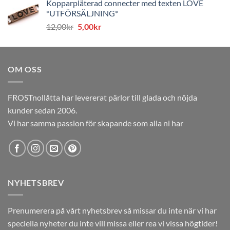
Kopparpläterad connecter med texten LOVE
priset
priset
*UTFÖRSÄLJNING*
var:
är:
Det
Det
12,00
kr
5,00
kr
12,00kr.
5,00kr.
ursprungliga
nuvarande
priset
priset
var:
är:
OM OSS
12,00kr.
5,00kr.
FROSTnollåtta har levererat pärlor till glada och nöjda
kunder sedan 2006.
Vi har samma passion för skapande som alla ni har
NYHETSBREV
Prenumerera på vårt nyhetsbrev så missar du inte när vi har
speciella nyheter du inte vill missa eller rea vi vissa högtider!