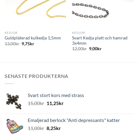
KEDJOR
KEDJOR
Svart Kedja platt och hamrad
Guldpläterad kulkedja 1,5mm
3x4mm
13,00
kr
9,75
kr
12,00
kr
9,00
kr
SENASTE PRODUKTERNA
Svart stort kors med strass
15,00
kr
11,25
kr
Emaljerad berlock "Anti depressants" katter
11,00
kr
8,25
kr