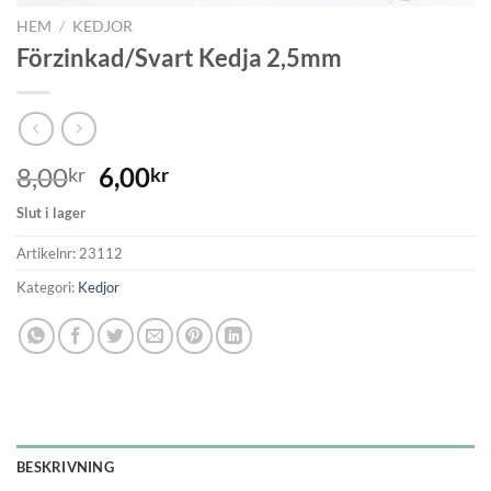
HEM
/
KEDJOR
Förzinkad/Svart Kedja 2,5mm
8,00
6,00
kr
kr
Slut i lager
Artikelnr:
23112
Kategori:
Kedjor
BESKRIVNING