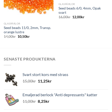
GLASPÄRLOR
Seed beads 6/0, 4mm, Opak
svart
16,00
kr
12,00
kr
GLASPÄRLOR
Seed beads 11/0, 2mm, Transp.
orange lustre
14,00
kr
10,50
kr
SENASTE PRODUKTERNA
Svart stort kors med strass
15,00
kr
11,25
kr
Emaljerad berlock "Anti depressants" katter
11,00
kr
8,25
kr