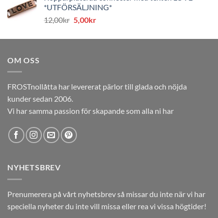
*UTFÖRSÄLJNING*
var:
är:
Det
Det
12,00
kr
5,00
kr
12,00kr.
5,00kr.
ursprungliga
nuvarande
priset
priset
var:
är:
OM OSS
12,00kr.
5,00kr.
FROSTnollåtta har levererat pärlor till glada och nöjda
kunder sedan 2006.
Vi har samma passion för skapande som alla ni har
NYHETSBREV
Prenumerera på vårt nyhetsbrev så missar du inte när vi har
speciella nyheter du inte vill missa eller rea vi vissa högtider!