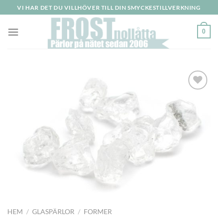
Skip
VI HAR DET DU VILLHÖVER TILL DIN SMYCKESTILLVERKNING
to
content
0
HEM
/
GLASPÄRLOR
/
FORMER