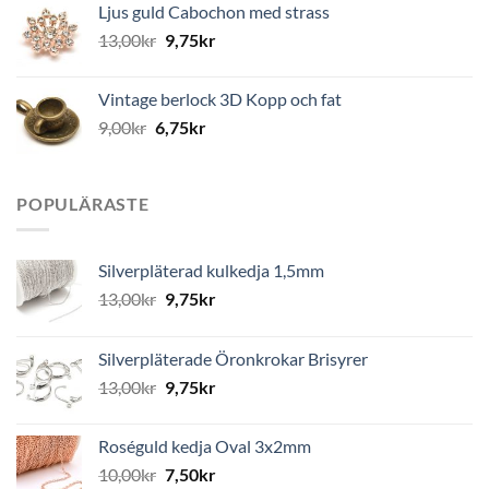
Ljus guld Cabochon med strass
13,00
kr
9,75
kr
Vintage berlock 3D Kopp och fat
9,00
kr
6,75
kr
POPULÄRASTE
Silverpläterad kulkedja 1,5mm
13,00
kr
9,75
kr
Silverpläterade Öronkrokar Brisyrer
13,00
kr
9,75
kr
Roséguld kedja Oval 3x2mm
10,00
kr
7,50
kr