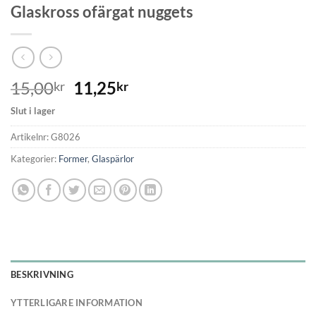
Glaskross ofärgat nuggets
15,00
11,25
kr
kr
Slut i lager
Artikelnr:
G8026
Kategorier:
Former
,
Glaspärlor
BESKRIVNING
YTTERLIGARE INFORMATION