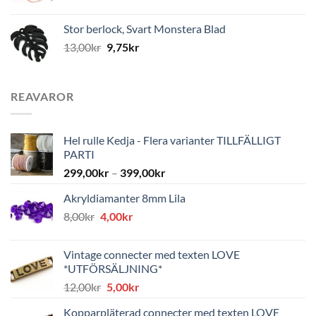
Stor berlock, Svart Monstera Blad
13,00
kr
9,75
kr
REAVAROR
Hel rulle Kedja - Flera varianter TILLFÄLLIGT
PARTI
299,00
kr
–
399,00
kr
Akryldiamanter 8mm Lila
Det
Det
8,00
kr
4,00
kr
ursprungliga
nuvarande
priset
priset
Vintage connecter med texten LOVE
var:
är:
*UTFÖRSÄLJNING*
8,00kr.
4,00kr.
Det
Det
12,00
kr
5,00
kr
ursprungliga
nuvarande
Kopparpläterad connecter med texten LOVE
priset
priset