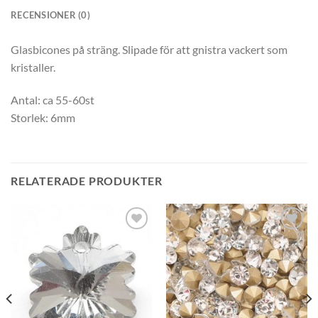
RECENSIONER (0)
Glasbicones på sträng. Slipade för att gnistra vackert som
kristaller.
Antal: ca 55-60st
Storlek: 6mm
RELATERADE PRODUKTER
Lägg
Lägg
till i
till i
önskelistan
önskelistan