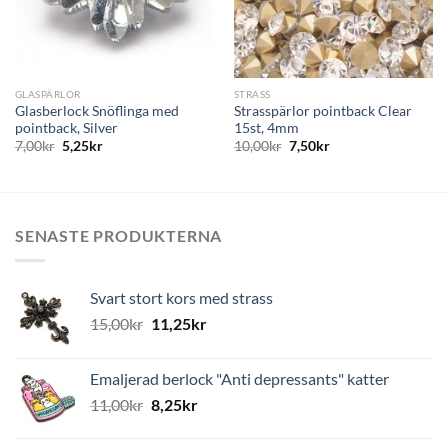
GLASPÄRLOR
STRASS
Glasberlock Snöflinga med
Strasspärlor pointback Clear
pointback, Silver
15st, 4mm
7,00
kr
5,25
kr
10,00
kr
7,50
kr
SENASTE PRODUKTERNA
Svart stort kors med strass
15,00
kr
11,25
kr
Emaljerad berlock "Anti depressants" katter
11,00
kr
8,25
kr