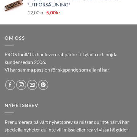
*UTFÖRSÄLJNING*
var:
är:
Det
Det
12,00
kr
5,00
kr
12,00kr.
5,00kr.
ursprungliga
nuvarande
priset
priset
var:
är:
OM OSS
12,00kr.
5,00kr.
FROSTnollåtta har levererat pärlor till glada och nöjda
kunder sedan 2006.
Vi har samma passion för skapande som alla ni har
NYHETSBREV
Prenumerera på vårt nyhetsbrev så missar du inte när vi har
speciella nyheter du inte vill missa eller rea vi vissa högtider!