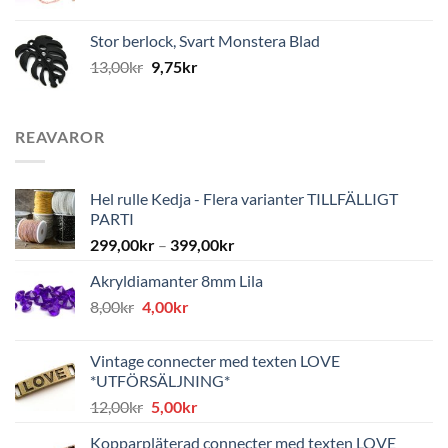
Stor berlock, Svart Monstera Blad
13,00
kr
9,75
kr
REAVAROR
Hel rulle Kedja - Flera varianter TILLFÄLLIGT
PARTI
299,00
kr
–
399,00
kr
Akryldiamanter 8mm Lila
Det
Det
8,00
kr
4,00
kr
ursprungliga
nuvarande
priset
priset
Vintage connecter med texten LOVE
var:
är:
*UTFÖRSÄLJNING*
8,00kr.
4,00kr.
Det
Det
12,00
kr
5,00
kr
ursprungliga
nuvarande
Kopparpläterad connecter med texten LOVE
priset
priset