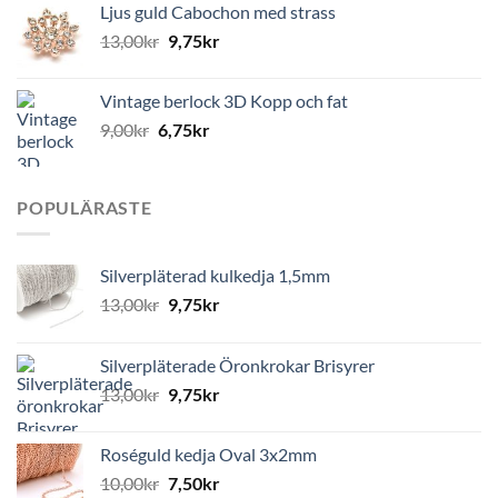
Ljus guld Cabochon med strass
13,00
kr
9,75
kr
Vintage berlock 3D Kopp och fat
9,00
kr
6,75
kr
POPULÄRASTE
Silverpläterad kulkedja 1,5mm
13,00
kr
9,75
kr
Silverpläterade Öronkrokar Brisyrer
13,00
kr
9,75
kr
Roséguld kedja Oval 3x2mm
10,00
kr
7,50
kr