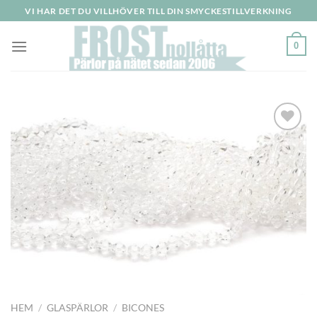
Skip
VI HAR DET DU VILLHÖVER TILL DIN SMYCKESTILLVERKNING
to
content
0
Lägg
till i
önskelistan
HEM
/
GLASPÄRLOR
/
BICONES