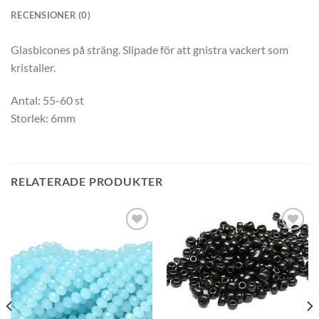
RECENSIONER (0)
Glasbicones på sträng. Slipade för att gnistra vackert som
kristaller.
Antal: 55-60 st
Storlek: 6mm
RELATERADE PRODUKTER
Lägg
Lägg
till i
till i
önskelistan
önskelistan