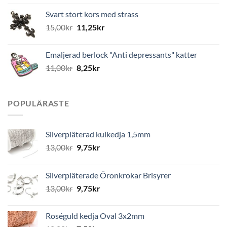
Svart stort kors med strass
15,00
kr
11,25
kr
Emaljerad berlock "Anti depressants" katter
11,00
kr
8,25
kr
POPULÄRASTE
Silverpläterad kulkedja 1,5mm
13,00
kr
9,75
kr
Silverpläterade Öronkrokar Brisyrer
13,00
kr
9,75
kr
Roséguld kedja Oval 3x2mm