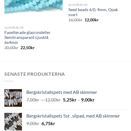
GLASPÄRLOR
Seed beads 6/0, 4mm, Opak
svart
16,00
kr
12,00
kr
GLASPÄRLOR
Fasetterade glasrondeller
Semitransparent Ljusblå
6x4mm
30,00
kr
22,50
kr
SENASTE PRODUKTERNA
Bergskristallspets med AB skimmer
7,00
kr
–
12,00
kr
5,25
kr
–
9,00
kr
Bergskristallspets 5st , slipad, med AB skimmer
9,00
kr
6,75
kr