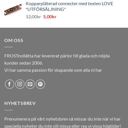
Kopparpläterad connecter med texten LOVE
priset
priset
*UTFÖRSÄLJNING*
var:
är:
Det
Det
12,00
kr
5,00
kr
12,00kr.
5,00kr.
ursprungliga
nuvarande
priset
priset
var:
är:
OM OSS
12,00kr.
5,00kr.
FROSTnollåtta har levererat pärlor till glada och nöjda
kunder sedan 2006.
Vi har samma passion för skapande som alla ni har
NYHETSBREV
Prenumerera på vårt nyhetsbrev så missar du inte när vi har
speciella nyheter du inte vill missa eller rea vi vissa högtider!