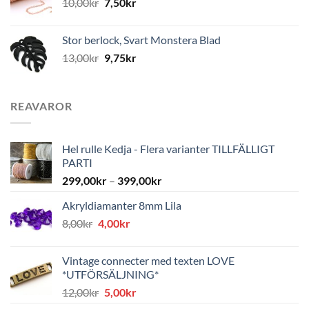
10,00
kr
7,50
kr
Stor berlock, Svart Monstera Blad
13,00
kr
9,75
kr
REAVAROR
Hel rulle Kedja - Flera varianter TILLFÄLLIGT
PARTI
299,00
kr
–
399,00
kr
Akryldiamanter 8mm Lila
Det
Det
8,00
kr
4,00
kr
ursprungliga
nuvarande
priset
priset
Vintage connecter med texten LOVE
var:
är:
*UTFÖRSÄLJNING*
8,00kr.
4,00kr.
Det
Det
12,00
kr
5,00
kr
ursprungliga
nuvarande