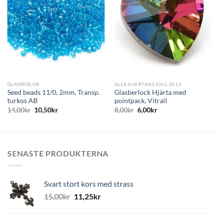
till i
till i
önskelistan
önskelistan
GLASPÄRLOR
ALLA HJÄRTANS DAG 2016
Seed beads 11/0, 2mm, Transp.
Glasberlock Hjärta med
turkos AB
pointpack, Vitrail
14,00
kr
10,50
kr
8,00
kr
6,00
kr
SENASTE PRODUKTERNA
Svart stort kors med strass
15,00
kr
11,25
kr