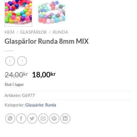
HEM
/
GLASPÄRLOR
/
RUNDA
Glaspärlor Runda 8mm MIX
24,00
18,00
kr
kr
Slut i lager
Artikelnr:
G6977
Kategorier:
Glaspärlor
,
Runda