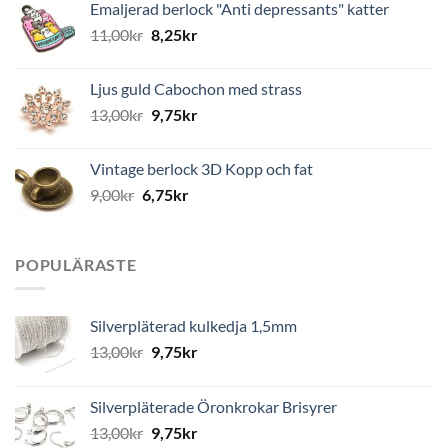
Emaljerad berlock "Anti depressants" katter
11,00
kr
8,25
kr
Ljus guld Cabochon med strass
13,00
kr
9,75
kr
Vintage berlock 3D Kopp och fat
9,00
kr
6,75
kr
POPULÄRASTE
Silverpläterad kulkedja 1,5mm
13,00
kr
9,75
kr
Silverpläterade Öronkrokar Brisyrer
13,00
kr
9,75
kr