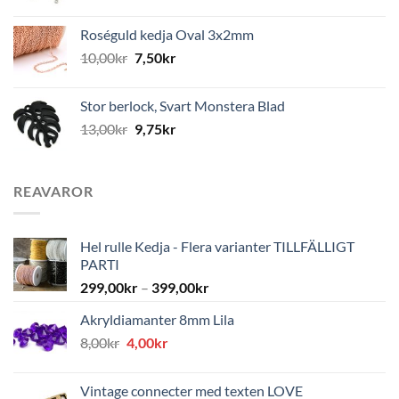
Roséguld kedja Oval 3x2mm
10,00
kr
7,50
kr
Stor berlock, Svart Monstera Blad
13,00
kr
9,75
kr
REAVAROR
Hel rulle Kedja - Flera varianter TILLFÄLLIGT
PARTI
299,00
kr
–
399,00
kr
Akryldiamanter 8mm Lila
Det
Det
8,00
kr
4,00
kr
ursprungliga
nuvarande
priset
priset
Vintage connecter med texten LOVE
var:
är: