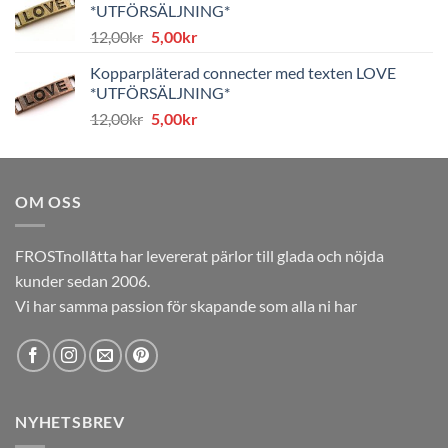
*UTFÖRSÄLJNING*
8,00kr.
4,00kr.
Det
Det
12,00
kr
5,00
kr
ursprungliga
nuvarande
Kopparpläterad connecter med texten LOVE
priset
priset
*UTFÖRSÄLJNING*
var:
är:
Det
Det
12,00
kr
5,00
kr
12,00kr.
5,00kr.
ursprungliga
nuvarande
priset
priset
var:
är:
OM OSS
12,00kr.
5,00kr.
FROSTnollåtta har levererat pärlor till glada och nöjda
kunder sedan 2006.
Vi har samma passion för skapande som alla ni har
NYHETSBREV