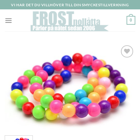
Skip
VI HAR DET DU VILLHÖVER TILL DIN SMYCKESTILLVERKNING
to
content
0
Lägg
till i
önskelistan