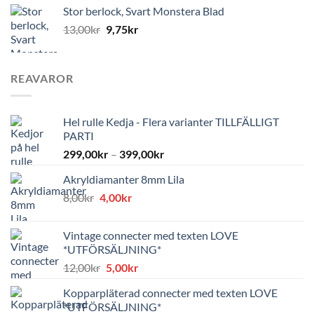
Stor berlock, Svart Monstera Blad
13,00
kr
9,75
kr
REAVAROR
Hel rulle Kedja - Flera varianter TILLFÄLLIGT
PARTI
299,00
kr
–
399,00
kr
Akryldiamanter 8mm Lila
Det
Det
8,00
kr
4,00
kr
ursprungliga
nuvarande
priset
priset
Vintage connecter med texten LOVE
var:
är:
*UTFÖRSÄLJNING*
8,00kr.
4,00kr.
Det
Det
12,00
kr
5,00
kr
ursprungliga
nuvarande
Kopparpläterad connecter med texten LOVE
priset
priset
*UTFÖRSÄLJNING*
var:
är: