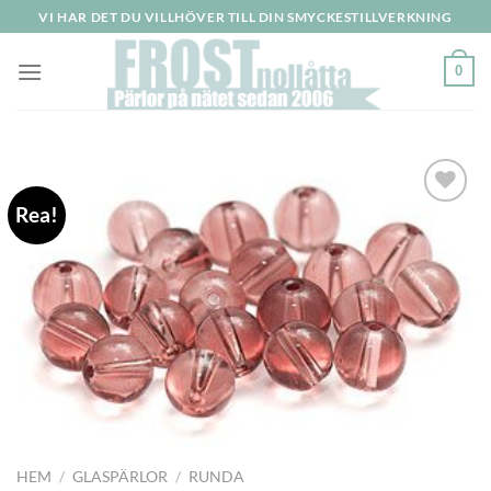
Skip
VI HAR DET DU VILLHÖVER TILL DIN SMYCKESTILLVERKNING
to
content
0
Rea!
HEM
/
GLASPÄRLOR
/
RUNDA