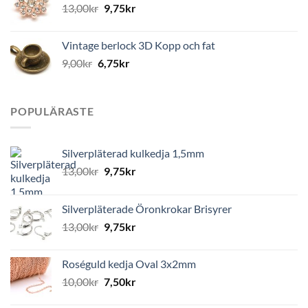
13,00
kr
9,75
kr
Vintage berlock 3D Kopp och fat
9,00
kr
6,75
kr
POPULÄRASTE
Silverpläterad kulkedja 1,5mm
13,00
kr
9,75
kr
Silverpläterade Öronkrokar Brisyrer
13,00
kr
9,75
kr
Roséguld kedja Oval 3x2mm
10,00
kr
7,50
kr