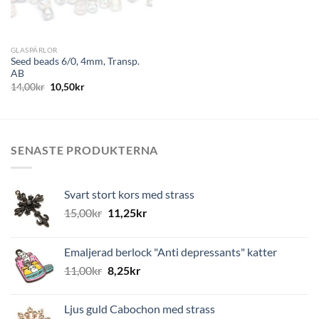
GLASPÄRLOR
Seed beads 6/0, 4mm, Transp.
AB
14,00
kr
10,50
kr
SENASTE PRODUKTERNA
Svart stort kors med strass
15,00
kr
11,25
kr
Emaljerad berlock "Anti depressants" katter
11,00
kr
8,25
kr
Ljus guld Cabochon med strass