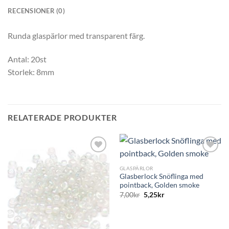
RECENSIONER (0)
Runda glaspärlor med transparent färg.
Antal: 20st
Storlek: 8mm
RELATERADE PRODUKTER
GLASPÄRLOR
Glasberlock Snöflinga med
pointback, Golden smoke
7,00
kr
5,25
kr