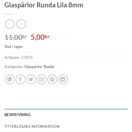
Glaspärlor Runda Lila 8mm
Det
Det
11,00
5,00
kr
kr
ursprungliga
nuvarande
Slut i lager
priset
priset
var:
är:
Artikelnr:
37075
11,00kr.
5,00kr.
Kategorier:
Glaspärlor
,
Runda
BESKRIVNING
YTTERLIGARE INFORMATION