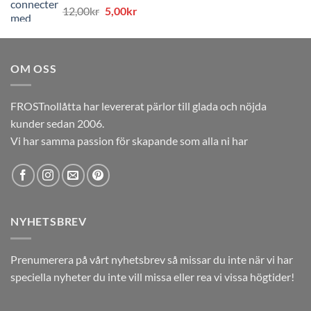
Det
Det
12,00
kr
5,00
kr
12,00kr.
5,00kr.
ursprungliga
nuvarande
priset
priset
var:
är:
OM OSS
12,00kr.
5,00kr.
FROSTnollåtta har levererat pärlor till glada och nöjda
kunder sedan 2006.
Vi har samma passion för skapande som alla ni har
NYHETSBREV
Prenumerera på vårt nyhetsbrev så missar du inte när vi har
speciella nyheter du inte vill missa eller rea vi vissa högtider!