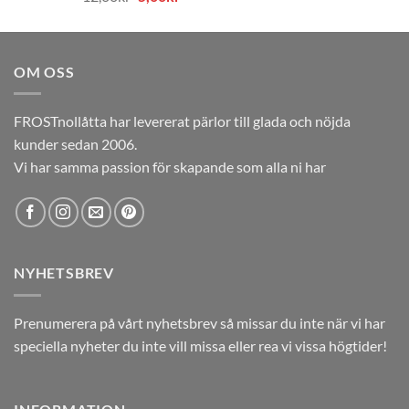
ursprungliga
nuvarande
priset
priset
var:
är:
OM OSS
12,00kr.
5,00kr.
FROSTnollåtta har levererat pärlor till glada och nöjda
kunder sedan 2006.
Vi har samma passion för skapande som alla ni har
NYHETSBREV
Prenumerera på vårt nyhetsbrev så missar du inte när vi har
speciella nyheter du inte vill missa eller rea vi vissa högtider!