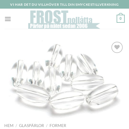
Skip
VI HAR DET DU VILLHÖVER TILL DIN SMYCKESTILLVERKNING
to
content
0
Lägg
till i
önskelistan
HEM
/
GLASPÄRLOR
/
FORMER