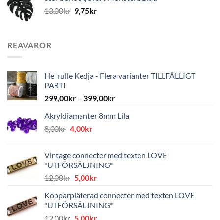
13,00
kr
9,75
kr
REAVAROR
Hel rulle Kedja - Flera varianter TILLFÄLLIGT
PARTI
299,00
kr
–
399,00
kr
Akryldiamanter 8mm Lila
Det
Det
8,00
kr
4,00
kr
ursprungliga
nuvarande
priset
priset
Vintage connecter med texten LOVE
var:
är:
*UTFÖRSÄLJNING*
8,00kr.
4,00kr.
Det
Det
12,00
kr
5,00
kr
ursprungliga
nuvarande
Kopparpläterad connecter med texten LOVE
priset
priset
*UTFÖRSÄLJNING*
var:
är:
Det
Det
12,00
kr
5,00
kr
12,00kr.
5,00kr.