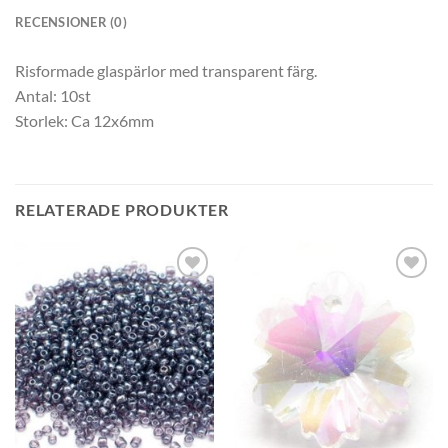
RECENSIONER (0)
Risformade glaspärlor med transparent färg.
Antal: 10st
Storlek: Ca 12x6mm
RELATERADE PRODUKTER
Lägg
Lägg
till i
till i
önskelistan
önskelistan