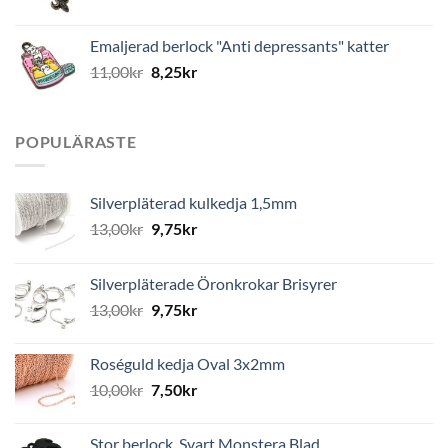
Emaljerad berlock "Anti depressants" katter
11,00
kr
8,25
kr
POPULÄRASTE
Silverpläterad kulkedja 1,5mm
13,00
kr
9,75
kr
Silverpläterade Öronkrokar Brisyrer
13,00
kr
9,75
kr
Roséguld kedja Oval 3x2mm
10,00
kr
7,50
kr
Stor berlock, Svart Monstera Blad