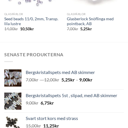
GLASPÄRLOR
GLASPÄRLOR
Seed beads 11/0, 2mm, Transp.
Glasberlock Snöflinga med
lila lustre
pointback, AB
14,00
kr
10,50
kr
7,00
kr
5,25
kr
SENASTE PRODUKTERNA
Bergskristallspets med AB skimmer
7,00
kr
–
12,00
kr
5,25
kr
–
9,00
kr
Bergskristallspets 5st , slipad, med AB skimmer
9,00
kr
6,75
kr
Svart stort kors med strass
15,00
kr
11,25
kr