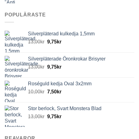
POPULÄRASTE
Silverpläterad kulkedja 1,5mm
13,00
kr
9,75
kr
Silverpläterade Öronkrokar Brisyrer
13,00
kr
9,75
kr
Roséguld kedja Oval 3x2mm
10,00
kr
7,50
kr
Stor berlock, Svart Monstera Blad
13,00
kr
9,75
kr
REAVAROR