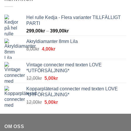
Hel rulle Kedja - Flera varianter TILLFÄLLIGT
PARTI
299,00
kr
–
399,00
kr
Akryldiamanter 8mm Lila
Det
Det
8,00
kr
4,00
kr
ursprungliga
nuvarande
priset
priset
Vintage connecter med texten LOVE
var:
är:
*UTFÖRSÄLJNING*
8,00kr.
4,00kr.
Det
Det
12,00
kr
5,00
kr
ursprungliga
nuvarande
Kopparpläterad connecter med texten LOVE
priset
priset
*UTFÖRSÄLJNING*
var:
är:
Det
Det
12,00
kr
5,00
kr
12,00kr.
5,00kr.
ursprungliga
nuvarande
priset
priset
var:
är:
OM OSS
12,00kr.
5,00kr.