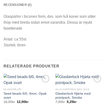
RECENSIONER (0)
Glaspärlor i bicones form, dvs. som två koner som sitter
ihop med breda sidan emot varandra. Dessa är mjukt
fasetterade
Antal: ca 55st
Storlek: 6mm
RELATERADE PRODUKTER
GLASPÄRLOR
ALLA HJÄRTANS DAG 2016
Seed beads 6/0, 4mm, Opak
Glasberlock Hjärta med
svart
pointpack, Smoke
16,00
kr
12,00
kr
7,00
kr
5,25
kr