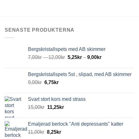
SENASTE PRODUKTERNA
Bergskristallspets med AB skimmer
7,00
kr
–
12,00
kr
5,25
kr
–
9,00
kr
Bergskristallspets 5st , slipad, med AB skimmer
9,00
kr
6,75
kr
Svart stort kors med strass
15,00
kr
11,25
kr
Emaljerad berlock "Anti depressants" katter
11,00
kr
8,25
kr