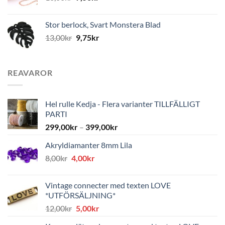
Stor berlock, Svart Monstera Blad
13,00
kr
9,75
kr
REAVAROR
Hel rulle Kedja - Flera varianter TILLFÄLLIGT
PARTI
299,00
kr
–
399,00
kr
Akryldiamanter 8mm Lila
Det
Det
8,00
kr
4,00
kr
ursprungliga
nuvarande
priset
priset
Vintage connecter med texten LOVE
var:
är:
*UTFÖRSÄLJNING*
8,00kr.
4,00kr.
Det
Det
12,00
kr
5,00
kr
ursprungliga
nuvarande