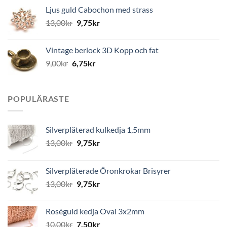
Ljus guld Cabochon med strass
13,00
kr
9,75
kr
Vintage berlock 3D Kopp och fat
9,00
kr
6,75
kr
POPULÄRASTE
Silverpläterad kulkedja 1,5mm
13,00
kr
9,75
kr
Silverpläterade Öronkrokar Brisyrer
13,00
kr
9,75
kr
Roséguld kedja Oval 3x2mm
10,00
kr
7,50
kr