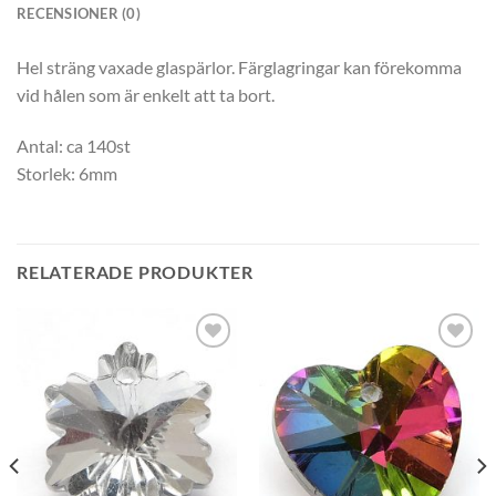
RECENSIONER (0)
Hel sträng vaxade glaspärlor. Färglagringar kan förekomma
vid hålen som är enkelt att ta bort.
Antal: ca 140st
Storlek: 6mm
RELATERADE PRODUKTER
Lägg
Lägg
till i
till i
önskelistan
önskelistan