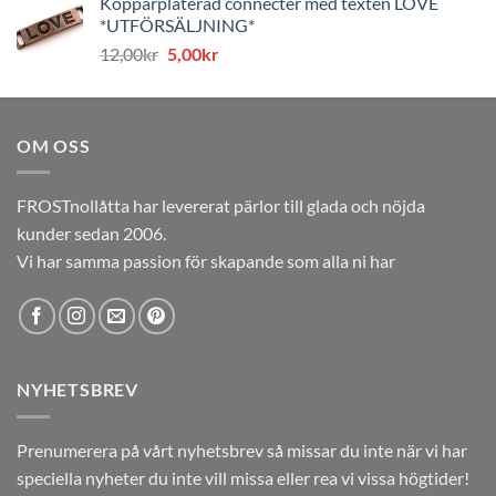
Kopparpläterad connecter med texten LOVE
priset
priset
*UTFÖRSÄLJNING*
var:
är:
Det
Det
12,00
kr
5,00
kr
12,00kr.
5,00kr.
ursprungliga
nuvarande
priset
priset
var:
är:
OM OSS
12,00kr.
5,00kr.
FROSTnollåtta har levererat pärlor till glada och nöjda
kunder sedan 2006.
Vi har samma passion för skapande som alla ni har
NYHETSBREV
Prenumerera på vårt nyhetsbrev så missar du inte när vi har
speciella nyheter du inte vill missa eller rea vi vissa högtider!