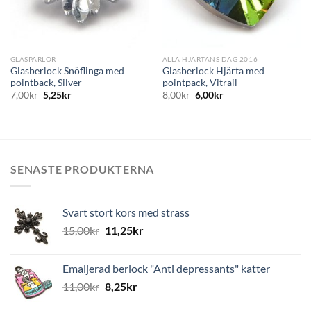
GLASPÄRLOR
ALLA HJÄRTANS DAG 2016
Glasberlock Snöflinga med
Glasberlock Hjärta med
pointback, Silver
pointpack, Vitrail
7,00
kr
5,25
kr
8,00
kr
6,00
kr
SENASTE PRODUKTERNA
Svart stort kors med strass
15,00
kr
11,25
kr
Emaljerad berlock "Anti depressants" katter
11,00
kr
8,25
kr