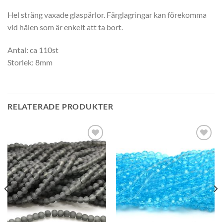
Hel sträng vaxade glaspärlor. Färglagringar kan förekomma
vid hålen som är enkelt att ta bort.
Antal: ca 110st
Storlek: 8mm
RELATERADE PRODUKTER
Lägg
Lägg
till i
till i
önskelistan
önskelistan