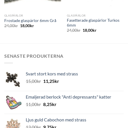
GLASPÄRLOR
GLASPÄRLOR
Fasetterade glaspärlor Turkos
Frostade glaspärlor 6mm Grå
6mm
24,00
kr
18,00
kr
24,00
kr
18,00
kr
SENASTE PRODUKTERNA
Svart stort kors med strass
15,00
kr
11,25
kr
Emaljerad berlock "Anti depressants" katter
11,00
kr
8,25
kr
Ljus guld Cabochon med strass
13,00
kr
9,75
kr