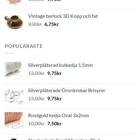
Vintage berlock 3D Kopp och fat
9,00
kr
6,75
kr
POPULÄRASTE
Silverpläterad kulkedja 1,5mm
13,00
kr
9,75
kr
Silverpläterade Öronkrokar Brisyrer
13,00
kr
9,75
kr
Roséguld kedja Oval 3x2mm
10,00
kr
7,50
kr