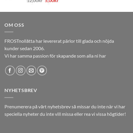
12,00
kr
5,00
kr
12,00kr.
5,00kr.
ursprungliga
nuvarande
priset
priset
var:
är:
OM OSS
12,00kr.
5,00kr.
FROSTnollåtta har levererat pärlor till glada och nöjda
kunder sedan 2006.
Vi har samma passion för skapande som alla ni har
NYHETSBREV
Prenumerera på vårt nyhetsbrev så missar du inte när vi har
speciella nyheter du inte vill missa eller rea vi vissa högtider!