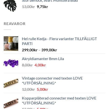
Stor berlock, Svart Monstera Blad
13,00
kr
9,75
kr
REAVAROR
Hel rulle Kedja - Flera varianter TILLFÄLLIGT
PARTI
299,00
kr
–
399,00
kr
Akryldiamanter 8mm Lila
Det
Det
8,00
kr
4,00
kr
ursprungliga
nuvarande
priset
priset
Vintage connecter med texten LOVE
var:
är:
*UTFÖRSÄLJNING*
8,00kr.
4,00kr.
Det
Det
12,00
kr
5,00
kr
ursprungliga
nuvarande
Kopparpläterad connecter med texten LOVE
priset
priset
*UTFÖRSÄLJNING*
var:
är:
Det
Det