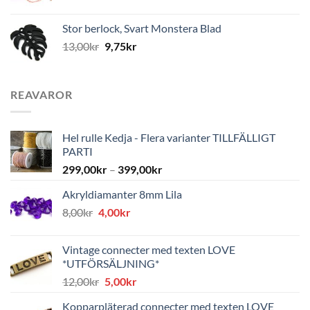
Stor berlock, Svart Monstera Blad
13,00
kr
9,75
kr
REAVAROR
Hel rulle Kedja - Flera varianter TILLFÄLLIGT
PARTI
299,00
kr
–
399,00
kr
Akryldiamanter 8mm Lila
Det
Det
8,00
kr
4,00
kr
ursprungliga
nuvarande
priset
priset
Vintage connecter med texten LOVE
var:
är:
*UTFÖRSÄLJNING*
8,00kr.
4,00kr.
Det
Det
12,00
kr
5,00
kr
ursprungliga
nuvarande
Kopparpläterad connecter med texten LOVE
priset
priset