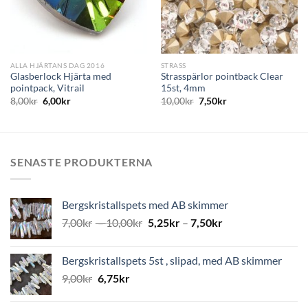
ALLA HJÄRTANS DAG 2016
STRASS
Glasberlock Hjärta med
Strasspärlor pointback Clear
pointpack, Vitrail
15st, 4mm
8,00
kr
6,00
kr
10,00
kr
7,50
kr
SENASTE PRODUKTERNA
Bergskristallspets med AB skimmer
7,00
kr
–
10,00
kr
5,25
kr
–
7,50
kr
Bergskristallspets 5st , slipad, med AB skimmer
9,00
kr
6,75
kr