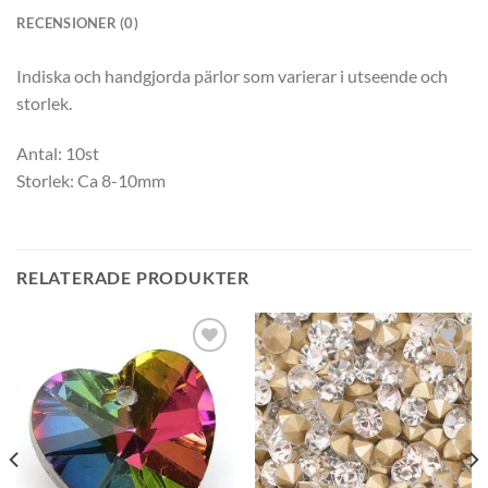
RECENSIONER (0)
Indiska och handgjorda pärlor som varierar i utseende och
storlek.
Antal: 10st
Storlek: Ca 8-10mm
RELATERADE PRODUKTER
Lägg
Lägg
till i
till i
önskelistan
önskelistan