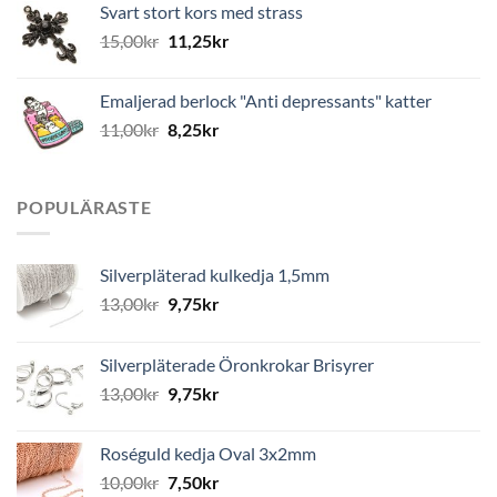
Svart stort kors med strass
15,00
kr
11,25
kr
Emaljerad berlock "Anti depressants" katter
11,00
kr
8,25
kr
POPULÄRASTE
Silverpläterad kulkedja 1,5mm
13,00
kr
9,75
kr
Silverpläterade Öronkrokar Brisyrer
13,00
kr
9,75
kr
Roséguld kedja Oval 3x2mm
10,00
kr
7,50
kr