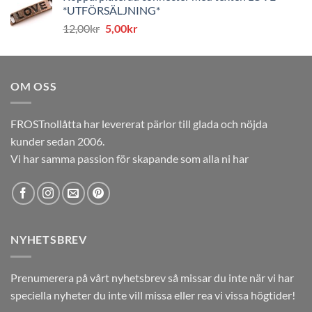
*UTFÖRSÄLJNING*
var:
är:
Det
Det
12,00
kr
5,00
kr
12,00kr.
5,00kr.
ursprungliga
nuvarande
priset
priset
var:
är:
OM OSS
12,00kr.
5,00kr.
FROSTnollåtta har levererat pärlor till glada och nöjda
kunder sedan 2006.
Vi har samma passion för skapande som alla ni har
NYHETSBREV
Prenumerera på vårt nyhetsbrev så missar du inte när vi har
speciella nyheter du inte vill missa eller rea vi vissa högtider!