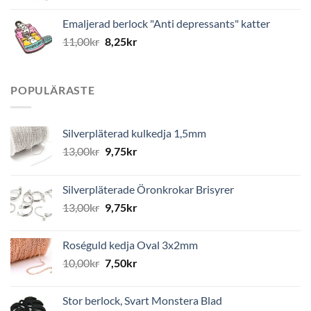
Emaljerad berlock "Anti depressants" katter
11,00
kr
8,25
kr
POPULÄRASTE
Silverpläterad kulkedja 1,5mm
13,00
kr
9,75
kr
Silverpläterade Öronkrokar Brisyrer
13,00
kr
9,75
kr
Roséguld kedja Oval 3x2mm
10,00
kr
7,50
kr
Stor berlock, Svart Monstera Blad