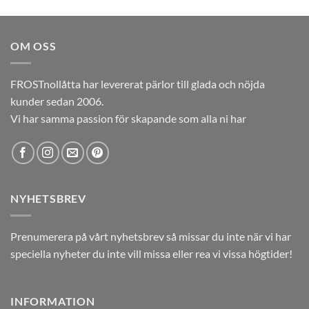
ursprungliga
nuvarande
priset
priset
var:
är:
OM OSS
12,00kr.
5,00kr.
FROSTnollåtta har levererat pärlor till glada och nöjda
kunder sedan 2006.
Vi har samma passion för skapande som alla ni har
NYHETSBREV
Prenumerera på vårt nyhetsbrev så missar du inte när vi har
speciella nyheter du inte vill missa eller rea vi vissa högtider!
INFORMATION