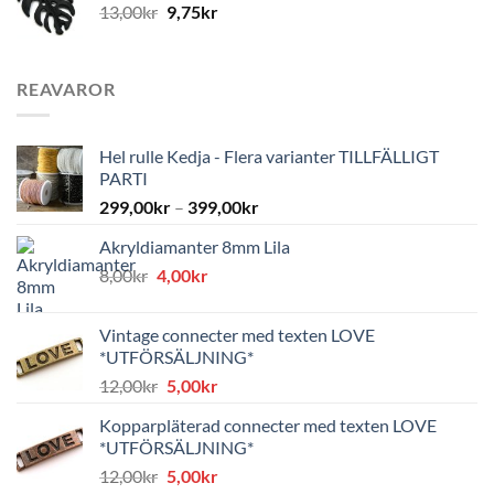
13,00
kr
9,75
kr
REAVAROR
Hel rulle Kedja - Flera varianter TILLFÄLLIGT
PARTI
299,00
kr
–
399,00
kr
Akryldiamanter 8mm Lila
Det
Det
8,00
kr
4,00
kr
ursprungliga
nuvarande
priset
priset
Vintage connecter med texten LOVE
var:
är:
*UTFÖRSÄLJNING*
8,00kr.
4,00kr.
Det
Det
12,00
kr
5,00
kr
ursprungliga
nuvarande
Kopparpläterad connecter med texten LOVE
priset
priset
*UTFÖRSÄLJNING*
var:
är:
Det
Det
12,00
kr
5,00
kr
12,00kr.
5,00kr.