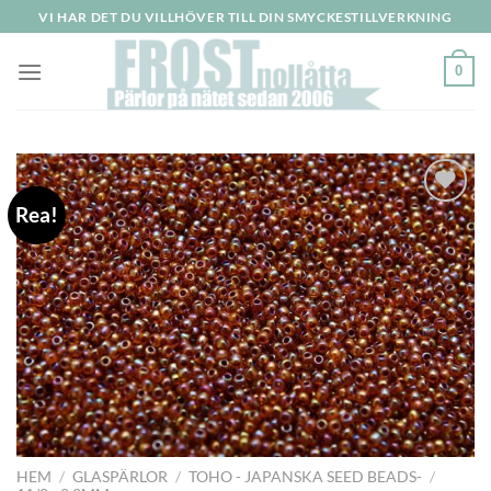
Skip
VI HAR DET DU VILLHÖVER TILL DIN SMYCKESTILLVERKNING
to
content
0
Rea!
HEM
/
GLASPÄRLOR
/
TOHO - JAPANSKA SEED BEADS-
/