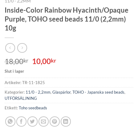
11/0 - 2,2MM
Inside-Color Rainbow Hyacinth/Opaque
Purple, TOHO seed beads 11/0 (2,2mm)
10g
Det
Det
18,00
10,00
kr
kr
ursprungliga
nuvarande
Slut i lager
priset
priset
var:
är:
Artikelnr:
TR-11-1825
18,00kr.
10,00kr.
Kategorier:
11/0 - 2,2mm
,
Glaspärlor
,
TOHO - Japanska seed beads
,
UTFÖRSÄLJNING
Etikett:
Toho seedbeads