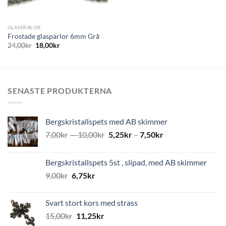
GLASPÄRLOR
Frostade glaspärlor 6mm Grå
24,00
kr
18,00
kr
SENASTE PRODUKTERNA
Bergskristallspets med AB skimmer
7,00
kr
–
10,00
kr
5,25
kr
–
7,50
kr
Bergskristallspets 5st , slipad, med AB skimmer
9,00
kr
6,75
kr
Svart stort kors med strass
15,00
kr
11,25
kr