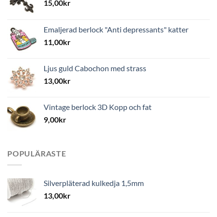
15,00
kr
Emaljerad berlock "Anti depressants" katter
11,00
kr
Ljus guld Cabochon med strass
13,00
kr
Vintage berlock 3D Kopp och fat
9,00
kr
POPULÄRASTE
Silverpläterad kulkedja 1,5mm
13,00
kr