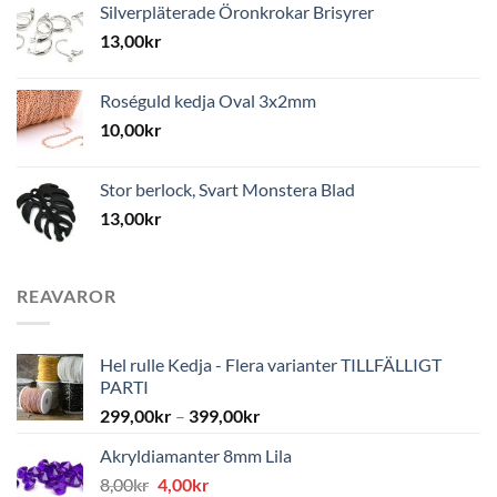
Silverpläterade Öronkrokar Brisyrer
13,00
kr
Roséguld kedja Oval 3x2mm
10,00
kr
Stor berlock, Svart Monstera Blad
13,00
kr
REAVAROR
Hel rulle Kedja - Flera varianter TILLFÄLLIGT
PARTI
299,00
kr
–
399,00
kr
Akryldiamanter 8mm Lila
Det
Det
8,00
kr
4,00
kr