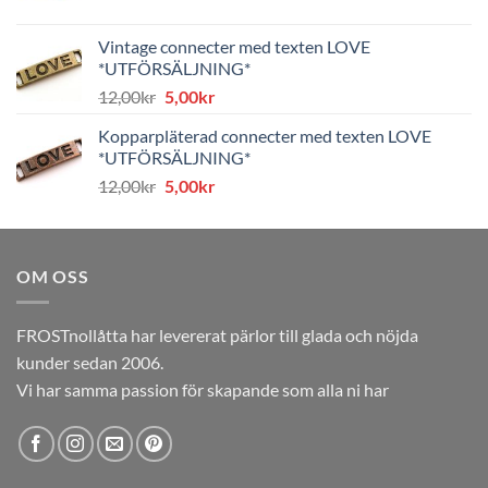
ursprungliga
nuvarande
priset
priset
Vintage connecter med texten LOVE
var:
är:
*UTFÖRSÄLJNING*
8,00kr.
4,00kr.
Det
Det
12,00
kr
5,00
kr
ursprungliga
nuvarande
Kopparpläterad connecter med texten LOVE
priset
priset
*UTFÖRSÄLJNING*
var:
är:
Det
Det
12,00
kr
5,00
kr
12,00kr.
5,00kr.
ursprungliga
nuvarande
priset
priset
var:
är:
OM OSS
12,00kr.
5,00kr.
FROSTnollåtta har levererat pärlor till glada och nöjda
kunder sedan 2006.
Vi har samma passion för skapande som alla ni har