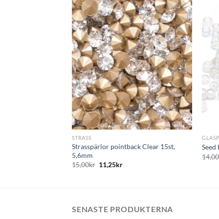
+
+
STRASS
GLAS
Strasspärlor pointback Clear 15st,
Seed 
5,6mm
14,0
15,00
kr
11,25
kr
SENASTE PRODUKTERNA