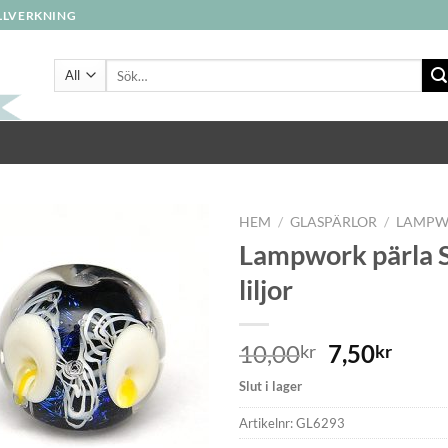
ILLVERKNING
Sök
efter:
HEM
/
GLASPÄRLOR
/
LAMP
Lampwork pärla 
liljor
10,00
7,50
kr
kr
Slut i lager
Artikelnr:
GL6293