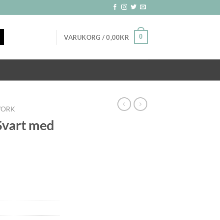
0
VARUKORG /
0,00
KR
WORK
Svart med