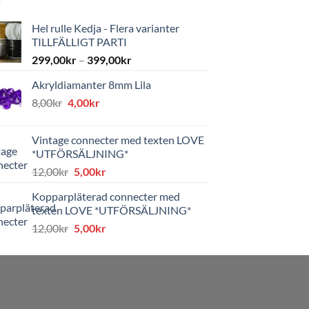
Hel rulle Kedja - Flera varianter
TILLFÄLLIGT PARTI
299,00
kr
–
399,00
kr
Akryldiamanter 8mm Lila
Det
Det
8,00
kr
4,00
kr
ursprungliga
nuvarande
priset
priset
Vintage connecter med texten LOVE
var:
är:
*UTFÖRSÄLJNING*
8,00kr.
4,00kr.
Det
Det
12,00
kr
5,00
kr
ursprungliga
nuvarande
Kopparpläterad connecter med
priset
priset
texten LOVE *UTFÖRSÄLJNING*
var:
är:
Det
Det
12,00
kr
5,00
kr
12,00kr.
5,00kr.
ursprungliga
nuvarande
priset
priset
var:
är:
12,00kr.
5,00kr.