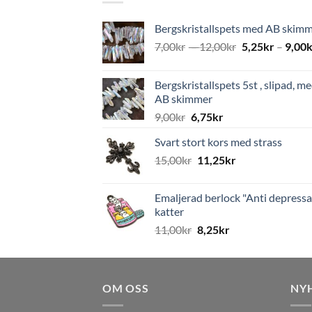
Bergskristallspets med AB skim
7,00
kr
–
12,00
kr
5,25
kr
–
9,00
k
Bergskristallspets 5st , slipad, m
AB skimmer
9,00
kr
6,75
kr
Svart stort kors med strass
15,00
kr
11,25
kr
Emaljerad berlock "Anti depressa
katter
11,00
kr
8,25
kr
OM OSS
NY