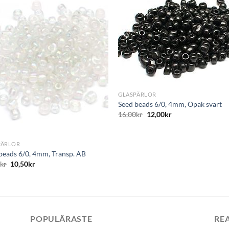
+
GLASPÄRLOR
Seed beads 6/0, 4mm, Opak svart
16,00
kr
12,00
kr
PÄRLOR
beads 6/0, 4mm, Transp. AB
0
kr
10,50
kr
POPULÄRASTE
RE