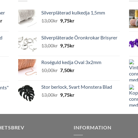
mer
Silverpläterad kulkedja 1,5mm
r
13,00
kr
9,75
kr
ed
Silverpläterade Öronkrokar Brisyrer
13,00
kr
9,75
kr
Roséguld kedja Oval 3x2mm
10,00
kr
7,50
kr
Stor berlock, Svart Monstera Blad
nts"
13,00
kr
9,75
kr
HETSBREV
INFORMATION