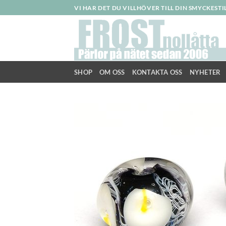
Skip
VI HAR DET DU VILLHÖVER TILL DIN SMYCKEST
to
content
SHOP
OM OSS
KONTAKTA OSS
NYHETER