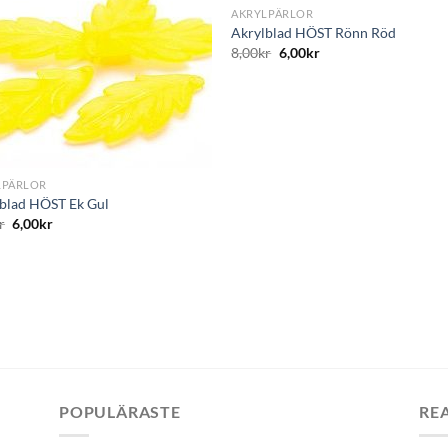
AKRYLPÄRLOR
Akrylblad HÖST Rönn Röd
8,00
kr
6,00
kr
LPÄRLOR
blad HÖST Ek Gul
r
6,00
kr
POPULÄRASTE
RE