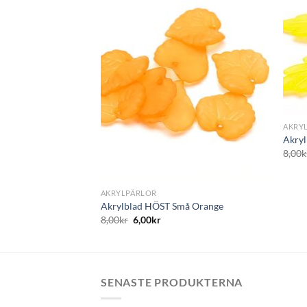
+
AKRY
Akryl
8,00
k
+
AKRYLPÄRLOR
Akrylblad HÖST Små Orange
8,00
kr
6,00
kr
SENASTE PRODUKTERNA