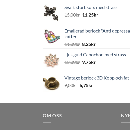
Svart stort kors med strass
15,00
kr
11,25
kr
Emaljerad berlock "Anti depressa
katter
11,00
kr
8,25
kr
Ljus guld Cabochon med strass
13,00
kr
9,75
kr
Vintage berlock 3D Kopp och fat
9,00
kr
6,75
kr
OM OSS
NY