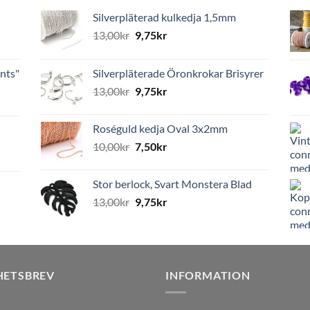
Silverpläterad kulkedja 1,5mm
13,00
kr
9,75
kr
nts"
Silverpläterade Öronkrokar Brisyrer
13,00
kr
9,75
kr
Roséguld kedja Oval 3x2mm
10,00
kr
7,50
kr
Stor berlock, Svart Monstera Blad
13,00
kr
9,75
kr
HETSBREV
INFORMATION