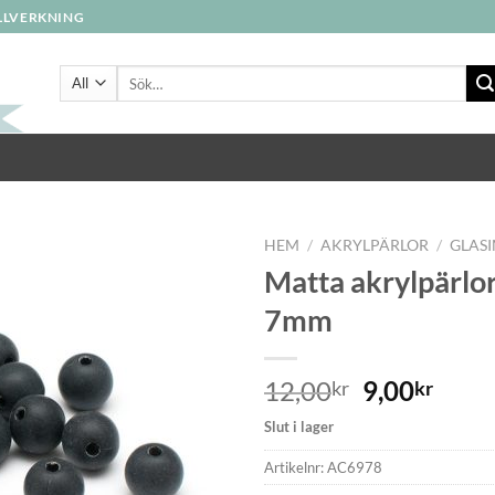
ILLVERKNING
Sök
efter:
HEM
/
AKRYLPÄRLOR
/
GLASI
Matta akrylpärlor
7mm
12,00
9,00
kr
kr
Slut i lager
Artikelnr:
AC6978