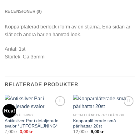
RECENSIONER (0)
Kopparpläterad berlock i form av en stjärna. Ena sidan är
slät och andra har en hamrad look.
Antal: 1st
Storlek: Ca 35mm
RELATERADE PRODUKTER
Rea!
UTFÖRSÄLJNING
METALLHÄNGEN OCH PÄRLOR
Antiksilver Par i detaljerade
Kopparpläterade små
svalor *UTFÖRSÄLJNING*
pärlhattar 20st
Det
Det
7,00
kr
3,00
kr
12,00
kr
9,00
kr
ursprungliga
nuvarande
priset
priset