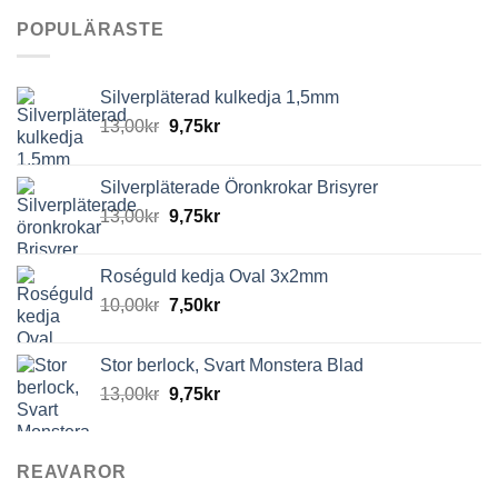
POPULÄRASTE
Silverpläterad kulkedja 1,5mm
13,00
kr
9,75
kr
Silverpläterade Öronkrokar Brisyrer
13,00
kr
9,75
kr
Roséguld kedja Oval 3x2mm
10,00
kr
7,50
kr
Stor berlock, Svart Monstera Blad
13,00
kr
9,75
kr
REAVAROR