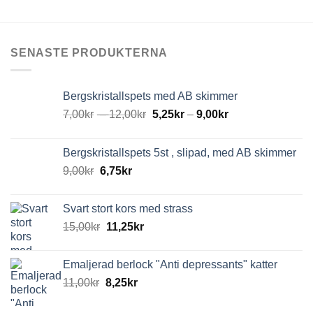
var:
är:
7,00kr.
3,00kr.
SENASTE PRODUKTERNA
Bergskristallspets med AB skimmer
7,00
kr
–
12,00
kr
5,25
kr
–
9,00
kr
Bergskristallspets 5st , slipad, med AB skimmer
9,00
kr
6,75
kr
Svart stort kors med strass
15,00
kr
11,25
kr
Emaljerad berlock "Anti depressants" katter
11,00
kr
8,25
kr