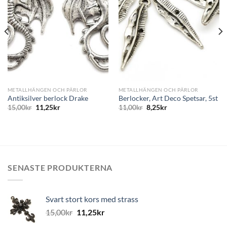
till i
till i
önskelistan
önskelistan
METALLHÄNGEN OCH PÄRLOR
METALLHÄNGEN OCH PÄRLOR
Antiksilver berlock Drake
Berlocker, Art Deco Spetsar, 5st
15,00
kr
11,25
kr
11,00
kr
8,25
kr
SENASTE PRODUKTERNA
Svart stort kors med strass
15,00
kr
11,25
kr