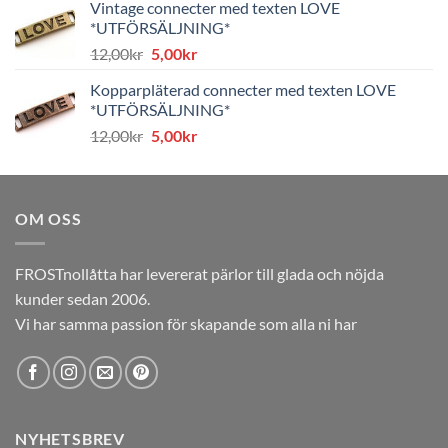
Vintage connecter med texten LOVE
var:
är:
*UTFÖRSÄLJNING*
8,00kr.
4,00kr.
Det
Det
12,00
kr
5,00
kr
ursprungliga
nuvarande
Kopparpläterad connecter med texten LOVE
priset
priset
*UTFÖRSÄLJNING*
var:
är:
Det
Det
12,00
kr
5,00
kr
12,00kr.
5,00kr.
ursprungliga
nuvarande
priset
priset
var:
är:
OM OSS
12,00kr.
5,00kr.
FROSTnollåtta har levererat pärlor till glada och nöjda
kunder sedan 2006.
Vi har samma passion för skapande som alla ni har
NYHETSBREV