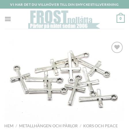
Skip
VI HAR DET DU VILLHÖVER TILL DIN SMYCKESTILLVERKNING
to
content
0
Lägg
till i
önskelistan
HEM
/
METALLHÄNGEN OCH PÄRLOR
/
KORS OCH PEACE