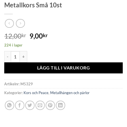
Metallkors Små 10st
12,00
9,00
kr
kr
224 i lager
Metallkors Små 10st mängd
LÄGG TILL I VARUKORG
Artikelnr:
M5329
Kategorier:
Kors och Peace
,
Metallhängen och pärlor