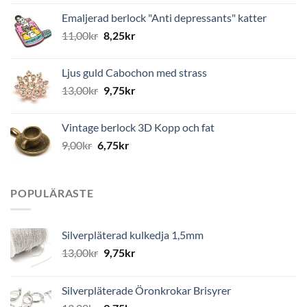
Emaljerad berlock "Anti depressants" katter
11,00
kr
8,25
kr
Ljus guld Cabochon med strass
13,00
kr
9,75
kr
Vintage berlock 3D Kopp och fat
9,00
kr
6,75
kr
POPULÄRASTE
Silverpläterad kulkedja 1,5mm
13,00
kr
9,75
kr
Silverpläterade Öronkrokar Brisyrer