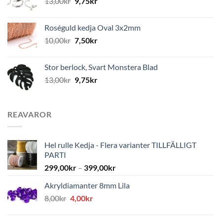
13,00
kr
9,75
kr
Roséguld kedja Oval 3x2mm
10,00
kr
7,50
kr
Stor berlock, Svart Monstera Blad
13,00
kr
9,75
kr
REAVAROR
Hel rulle Kedja - Flera varianter TILLFÄLLIGT
PARTI
299,00
kr
–
399,00
kr
Akryldiamanter 8mm Lila
Det
Det
8,00
kr
4,00
kr
ursprungliga
nuvarande
priset
priset