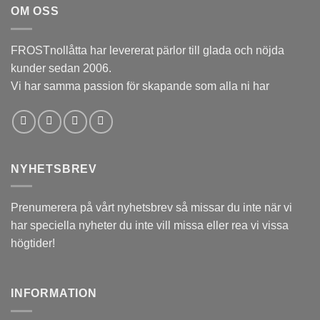
OM OSS
12,00kr.
5,00kr.
FROSTnollåtta har levererat pärlor till glada och nöjda
kunder sedan 2006.
Vi har samma passion för skapande som alla ni har
NYHETSBREV
Prenumerera på vårt nyhetsbrev så missar du inte när vi
har speciella nyheter du inte vill missa eller rea vi vissa
högtider!
INFORMATION