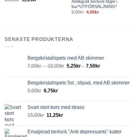
Antikguld berlock fågel i
bur*UTFÖRSÄLJNING*
Det
Det
9,00
kr
4,00
kr
ursprungliga
nuvarande
priset
priset
var:
är:
9,00kr.
4,00kr.
SENASTE PRODUKTERNA
Bergskristallspets med AB skimmer
7,00
kr
–
10,00
kr
5,25
kr
–
7,50
kr
Bergskristallspets 5st , slipad, med AB skimmer
9,00
kr
6,75
kr
Svart stort kors med strass
15,00
kr
11,25
kr
Emaljerad berlock "Anti depressants" katter