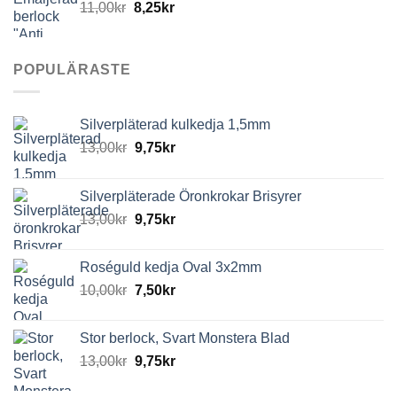
11,00
kr
8,25
kr
POPULÄRASTE
Silverpläterad kulkedja 1,5mm
13,00
kr
9,75
kr
Silverpläterade Öronkrokar Brisyrer
13,00
kr
9,75
kr
Roséguld kedja Oval 3x2mm
10,00
kr
7,50
kr
Stor berlock, Svart Monstera Blad
13,00
kr
9,75
kr