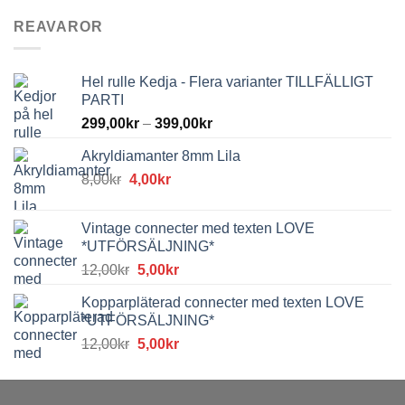
REAVAROR
Hel rulle Kedja - Flera varianter TILLFÄLLIGT
PARTI
299,00
kr
–
399,00
kr
Akryldiamanter 8mm Lila
Det
Det
8,00
kr
4,00
kr
ursprungliga
nuvarande
priset
priset
Vintage connecter med texten LOVE
var:
är:
*UTFÖRSÄLJNING*
8,00kr.
4,00kr.
Det
Det
12,00
kr
5,00
kr
ursprungliga
nuvarande
Kopparpläterad connecter med texten LOVE
priset
priset
*UTFÖRSÄLJNING*
var:
är:
Det
Det
12,00
kr
5,00
kr
12,00kr.
5,00kr.
ursprungliga
nuvarande
priset
priset
var:
är: