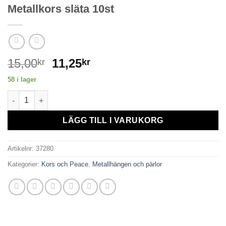
Metallkors släta 10st
15,00
11,25
kr
kr
58 i lager
Metallkors släta 10st mängd
LÄGG TILL I VARUKORG
Artikelnr:
37280
Kategorier:
Kors och Peace
,
Metallhängen och pärlor