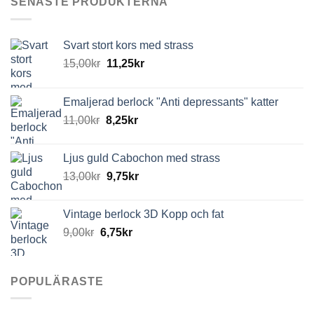
SENASTE PRODUKTERNA
Svart stort kors med strass
15,00
kr
11,25
kr
Emaljerad berlock "Anti depressants" katter
11,00
kr
8,25
kr
Ljus guld Cabochon med strass
13,00
kr
9,75
kr
Vintage berlock 3D Kopp och fat
9,00
kr
6,75
kr
POPULÄRASTE