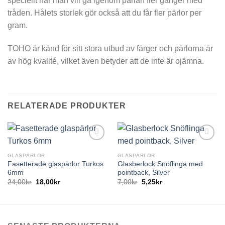
speciellt när man vill gå igenom pärlan fler gånger med
tråden. Hålets storlek gör också att du får fler pärlor per
gram.
TOHO är känd för sitt stora utbud av färger och pärlorna är
av hög kvalité, vilket även betyder att de inte är ojämna.
RELATERADE PRODUKTER
GLASPÄRLOR
GLASPÄRLOR
Fasetterade glaspärlor Turkos
Glasberlock Snöflinga med
6mm
pointback, Silver
24,00
kr
18,00
kr
7,00
kr
5,25
kr