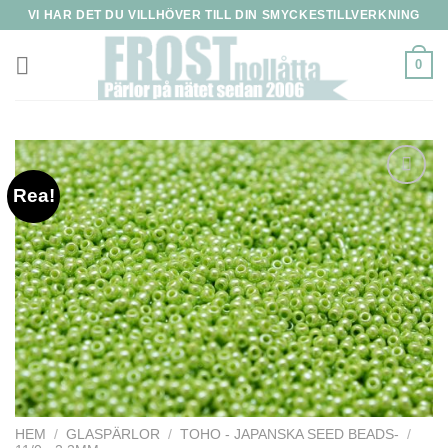
Skip
VI HAR DET DU VILLHÖVER TILL DIN SMYCKESTILLVERKNING
to
content
0
Rea!
HEM
/
GLASPÄRLOR
/
TOHO - JAPANSKA SEED BEADS-
/