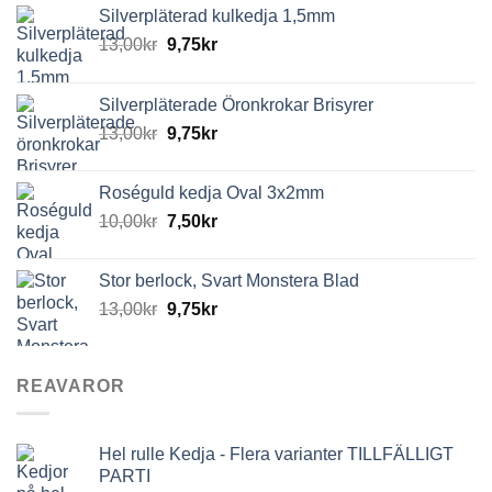
Silverpläterad kulkedja 1,5mm
13,00
kr
9,75
kr
Silverpläterade Öronkrokar Brisyrer
13,00
kr
9,75
kr
Roséguld kedja Oval 3x2mm
10,00
kr
7,50
kr
Stor berlock, Svart Monstera Blad
13,00
kr
9,75
kr
REAVAROR
Hel rulle Kedja - Flera varianter TILLFÄLLIGT
PARTI