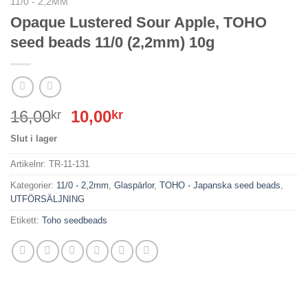
11/0 - 2,2MM
Opaque Lustered Sour Apple, TOHO
seed beads 11/0 (2,2mm) 10g
Det
Det
16,00
10,00
kr
kr
ursprungliga
nuvarande
Slut i lager
priset
priset
var:
är:
Artikelnr:
TR-11-131
16,00kr.
10,00kr.
Kategorier:
11/0 - 2,2mm
,
Glaspärlor
,
TOHO - Japanska seed beads
,
UTFÖRSÄLJNING
Etikett:
Toho seedbeads