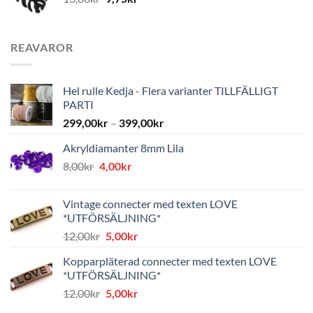
REAVAROR
Hel rulle Kedja - Flera varianter TILLFÄLLIGT
PARTI
299,00
kr
–
399,00
kr
Akryldiamanter 8mm Lila
Det
Det
8,00
kr
4,00
kr
ursprungliga
nuvarande
priset
priset
Vintage connecter med texten LOVE
var:
är:
*UTFÖRSÄLJNING*
8,00kr.
4,00kr.
Det
Det
12,00
kr
5,00
kr
ursprungliga
nuvarande
Kopparpläterad connecter med texten LOVE
priset
priset
*UTFÖRSÄLJNING*
var:
är:
Det
Det
12,00
kr
5,00
kr
12,00kr.
5,00kr.
ursprungliga
nuvarande