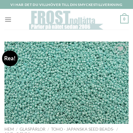
Skip
VI HAR DET DU VILLHÖVER TILL DIN SMYCKESTILLVERKNING
to
content
0
Rea!
HEM
/
GLASPÄRLOR
/
TOHO - JAPANSKA SEED BEADS-
/