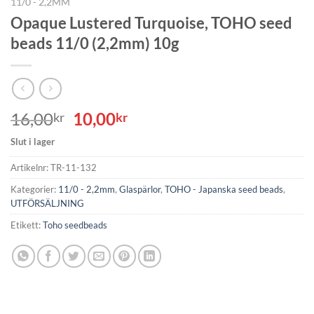
11/0 - 2,2MM
Opaque Lustered Turquoise, TOHO seed
beads 11/0 (2,2mm) 10g
Det
Det
16,00
10,00
kr
kr
ursprungliga
nuvarande
Slut i lager
priset
priset
var:
är:
Artikelnr:
TR-11-132
16,00kr.
10,00kr.
Kategorier:
11/0 - 2,2mm
,
Glaspärlor
,
TOHO - Japanska seed beads
,
UTFÖRSÄLJNING
Etikett:
Toho seedbeads