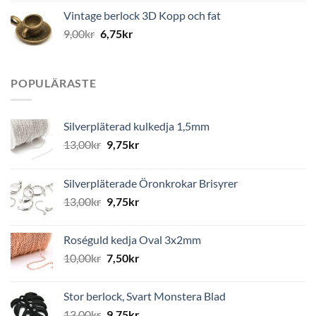
Vintage berlock 3D Kopp och fat
9,00
kr
6,75
kr
POPULÄRASTE
Silverpläterad kulkedja 1,5mm
13,00
kr
9,75
kr
Silverpläterade Öronkrokar Brisyrer
13,00
kr
9,75
kr
Roséguld kedja Oval 3x2mm
10,00
kr
7,50
kr
Stor berlock, Svart Monstera Blad
13,00
kr
9,75
kr