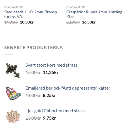
GLASPÄRLOR
GLASPÄRLOR
Seed beads 11/0, 2mm, Transp.
Glaspärlor Runda 4mm 1 sträng
turkos AB
Klar
14,00
kr
10,50
kr
22,00
kr
16,50
kr
SENASTE PRODUKTERNA
Svart stort kors med strass
15,00
kr
11,25
kr
Emaljerad berlock "Anti depressants" katter
11,00
kr
8,25
kr
Ljus guld Cabochon med strass
13,00
kr
9,75
kr