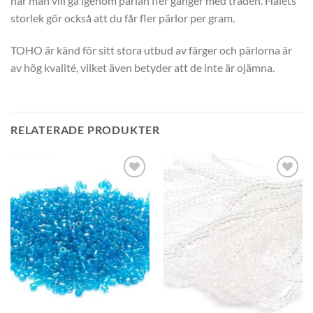
när man vill gå igenom pärlan fler gånger med tråden. Hålets
storlek gör också att du får fler pärlor per gram.
TOHO är känd för sitt stora utbud av färger och pärlorna är
av hög kvalité, vilket även betyder att de inte är ojämna.
RELATERADE PRODUKTER