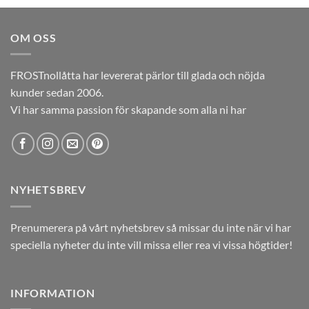
priset
priset
var:
är:
OM OSS
12,00kr.
5,00kr.
FROSTnollåtta har levererat pärlor till glada och nöjda
kunder sedan 2006.
Vi har samma passion för skapande som alla ni har
NYHETSBREV
Prenumerera på vårt nyhetsbrev så missar du inte när vi har
speciella nyheter du inte vill missa eller rea vi vissa högtider!
INFORMATION