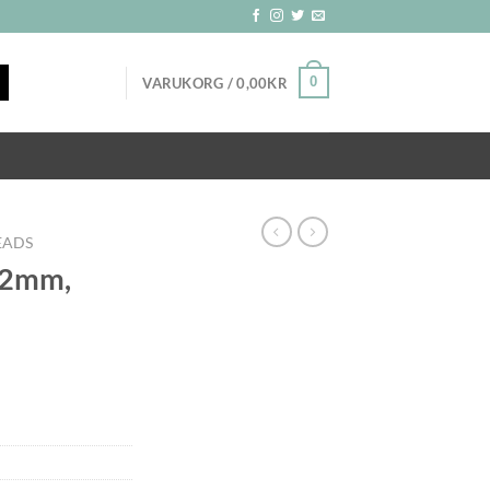
0
VARUKORG /
0,00
KR
EADS
 2mm,