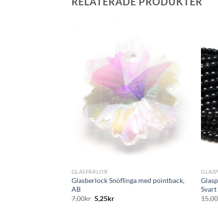
RELATERADE PRODUKTER
+
+
GLASPÄRLOR
GLAS
Glasberlock Snöflinga med pointback,
Glasp
AB
Svart
7,00
kr
5,25
kr
15,0