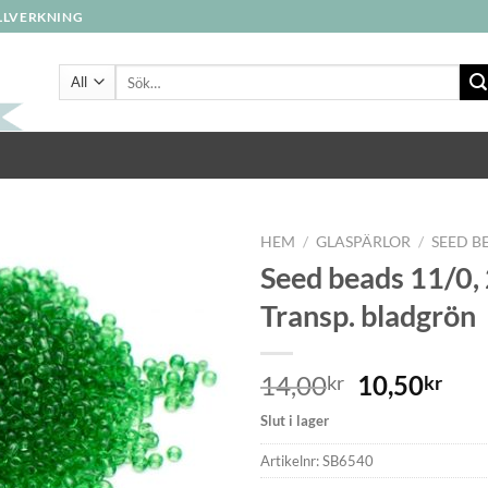
ILLVERKNING
Sök
efter:
HEM
/
GLASPÄRLOR
/
SEED B
Seed beads 11/0,
Transp. bladgrön
14,00
10,50
kr
kr
Slut i lager
Artikelnr:
SB6540