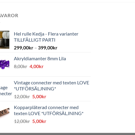
AVAROR
Hel rulle Kedja - Flera varianter
TILLFÄLLIGT PARTI
299,00
kr
–
399,00
kr
Akryldiamanter 8mm Lila
Det
Det
8,00
kr
4,00
kr
ursprungliga
nuvarande
priset
priset
Vintage connecter med texten LOVE
var:
är:
*UTFÖRSÄLJNING*
8,00kr.
4,00kr.
Det
Det
12,00
kr
5,00
kr
ursprungliga
nuvarande
Kopparpläterad connecter med
priset
priset
texten LOVE *UTFÖRSÄLJNING*
var:
är:
Det
Det
12,00
kr
5,00
kr
12,00kr.
5,00kr.
ursprungliga
nuvarande
priset
priset