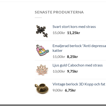
SENASTE PRODUKTERNA
Svart stort kors med strass
15,00
kr
11,25
kr
Emaljerad berlock "Anti depressa
katter
11,00
kr
8,25
kr
Ljus guld Cabochon med strass
13,00
kr
9,75
kr
Vintage berlock 3D Kopp och fat
9,00
kr
6,75
kr