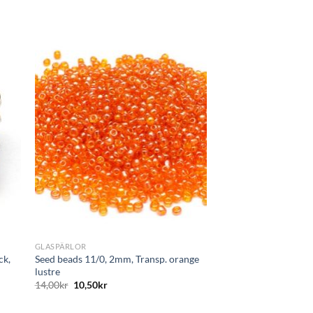
+
STRASS
Strasspärlor pointba
10,00
kr
7,50
kr
+
GLASPÄRLOR
ck,
Seed beads 11/0, 2mm, Transp. orange
lustre
14,00
kr
10,50
kr