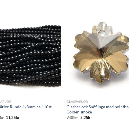
+
PÄRLOR
GLASPÄRLOR
ärlor Runda 4x3mm ca 110st
Glasberlock Snöflinga med pointba
Golden smoke
0
kr
11,25
kr
7,00
kr
5,25
kr