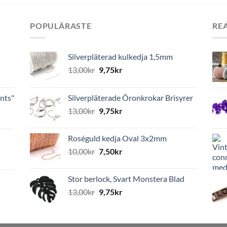
POPULÄRASTE
RE
Silverpläterad kulkedja 1,5mm
13,00
kr
9,75
kr
nts"
Silverpläterade Öronkrokar Brisyrer
13,00
kr
9,75
kr
Roséguld kedja Oval 3x2mm
10,00
kr
7,50
kr
Stor berlock, Svart Monstera Blad
13,00
kr
9,75
kr