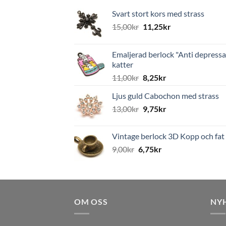
Svart stort kors med strass
15,00
kr
11,25
kr
Emaljerad berlock "Anti depressa
katter
11,00
kr
8,25
kr
Ljus guld Cabochon med strass
13,00
kr
9,75
kr
Vintage berlock 3D Kopp och fat
9,00
kr
6,75
kr
OM OSS
NY