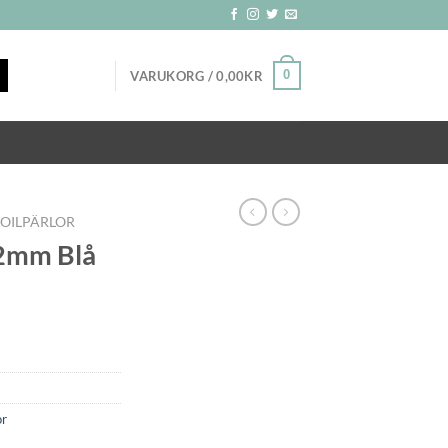
0
VARUKORG /
0,00
KR
FOILPÄRLOR
12mm Blå
or