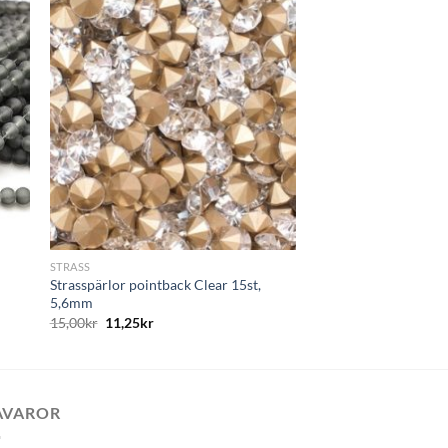
ägg
Lägg
till i
tan
önskelistan
+
STRASS
Strasspärlor pointback Clear 15st,
5,6mm
15,00
kr
11,25
kr
AVAROR