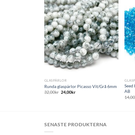
Lägg
Lägg
till i
till i
önskelistan
önskelistan
+
+
GLASPÄRLOR
GLAS
back Amethyst 5st,
Seed 
Runda glaspärlor Picasso Vit/Grå 6mm
AB
32,00
kr
24,00
kr
14,0
SENASTE PRODUKTERNA