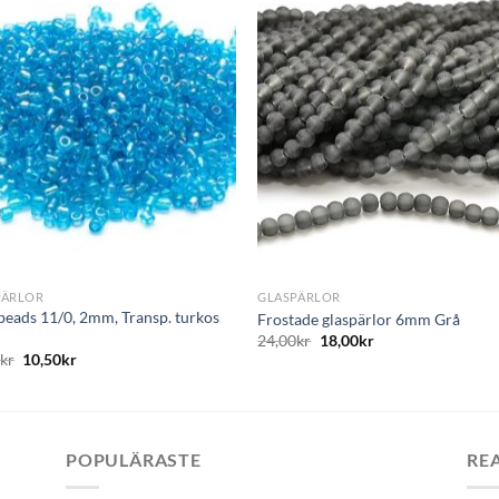
Lägg
L
till i
till i
önskelistan
önskelis
+
PÄRLOR
GLASPÄRLOR
beads 11/0, 2mm, Transp. turkos
Frostade glaspärlor 6mm Grå
24,00
kr
18,00
kr
0
kr
10,50
kr
POPULÄRASTE
RE