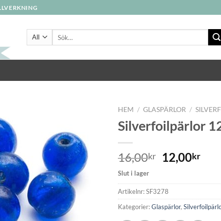
ILLVERKNING
Sök
efter:
HEM
/
GLASPÄRLOR
/
SILVER
Silverfoilpärlor 
Lägg
till i
16,00
12,00
kr
kr
önskelistan
Slut i lager
Artikelnr:
SF3278
Kategorier:
Glaspärlor
,
Silverfoilpärl