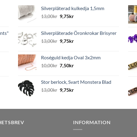
Silverpläterad kulkedja 1,5mm
13,00
kr
9,75
kr
nts"
Silverpläterade Öronkrokar Brisyrer
13,00
kr
9,75
kr
Roséguld kedja Oval 3x2mm
10,00
kr
7,50
kr
Stor berlock, Svart Monstera Blad
13,00
kr
9,75
kr
HETSBREV
INFORMATION