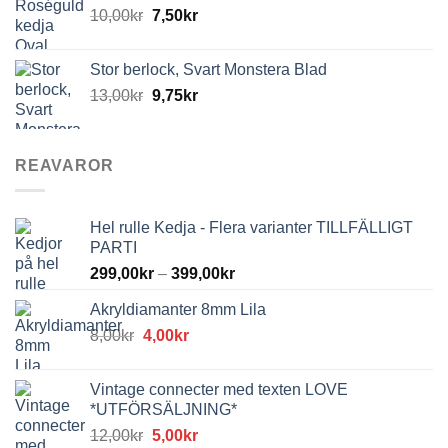
10,00
kr
7,50
kr
Stor berlock, Svart Monstera Blad
13,00
kr
9,75
kr
REAVAROR
Hel rulle Kedja - Flera varianter TILLFÄLLIGT
PARTI
299,00
kr
–
399,00
kr
Akryldiamanter 8mm Lila
Det
Det
8,00
kr
4,00
kr
ursprungliga
nuvarande
priset
priset
Vintage connecter med texten LOVE
var:
är:
*UTFÖRSÄLJNING*
8,00kr.
4,00kr.
Det
Det
12,00
kr
5,00
kr