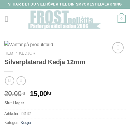
Skip
VI HAR DET DU VILLHÖVER TILL DIN SMYCKESTILLVERKNING
to
content
0
HEM
/
KEDJOR
Silverpläterad Kedja 12mm
20,00
15,00
kr
kr
Slut i lager
Artikelnr:
23132
Kategori:
Kedjor