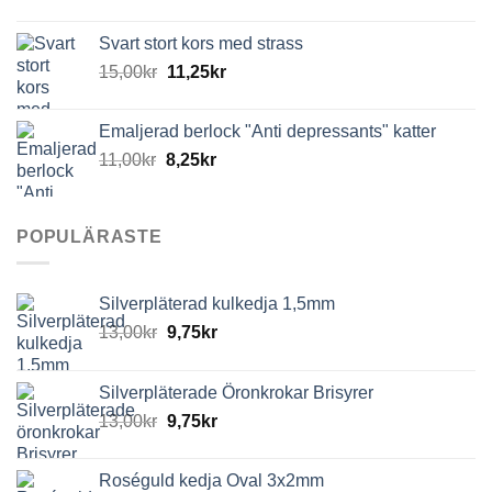
Svart stort kors med strass
15,00
kr
11,25
kr
Emaljerad berlock "Anti depressants" katter
11,00
kr
8,25
kr
POPULÄRASTE
Silverpläterad kulkedja 1,5mm
13,00
kr
9,75
kr
Silverpläterade Öronkrokar Brisyrer
13,00
kr
9,75
kr
Roséguld kedja Oval 3x2mm