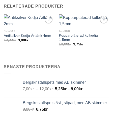
RELATERADE PRODUKTER
KEDJOR
KEDJOR
Kopparpläterad kulkedja
Antiksilver Kedja Ärtlänk 4mm
1,5mm
12,00
kr
9,00
kr
13,00
kr
9,75
kr
SENASTE PRODUKTERNA
Bergskristallspets med AB skimmer
7,00
kr
–
12,00
kr
5,25
kr
–
9,00
kr
Bergskristallspets 5st , slipad, med AB skimmer
9,00
kr
6,75
kr