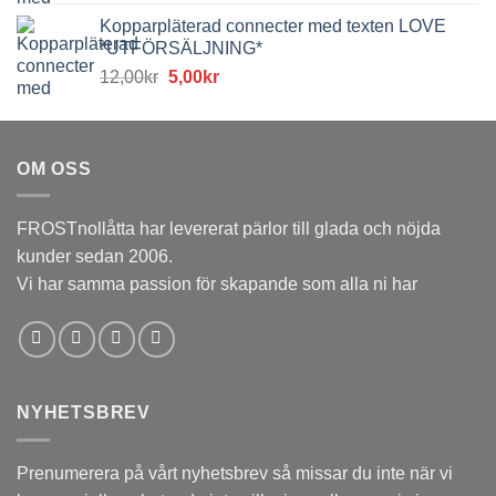
ursprungliga
nuvarande
Kopparpläterad connecter med texten LOVE
priset
priset
*UTFÖRSÄLJNING*
var:
är:
Det
Det
12,00
kr
5,00
kr
12,00kr.
5,00kr.
ursprungliga
nuvarande
priset
priset
var:
är:
OM OSS
12,00kr.
5,00kr.
FROSTnollåtta har levererat pärlor till glada och nöjda
kunder sedan 2006.
Vi har samma passion för skapande som alla ni har
NYHETSBREV
Prenumerera på vårt nyhetsbrev så missar du inte när vi