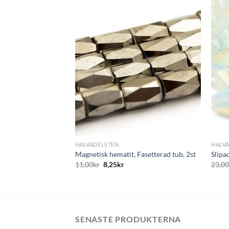
+
+
HALVÄDELSTEN
HALV
Magnetisk hematit, Fasetterad tub, 2st
Slipa
11,00
kr
8,25
kr
23,0
SENASTE PRODUKTERNA