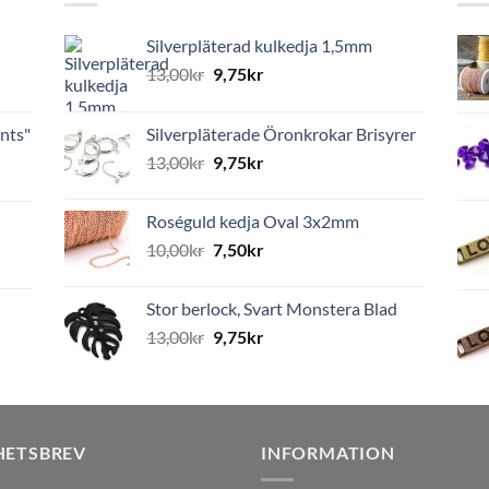
Silverpläterad kulkedja 1,5mm
13,00
kr
9,75
kr
nts"
Silverpläterade Öronkrokar Brisyrer
13,00
kr
9,75
kr
Roséguld kedja Oval 3x2mm
10,00
kr
7,50
kr
Stor berlock, Svart Monstera Blad
13,00
kr
9,75
kr
HETSBREV
INFORMATION