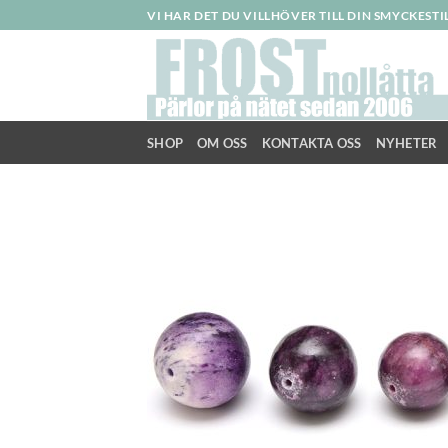
Skip
VI HAR DET DU VILLHÖVER TILL DIN SMYCKEST
to
content
SHOP
OM OSS
KONTAKTA OSS
NYHETER