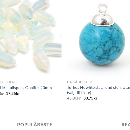
+
ÄDELSTEN
HALVÄDELSTEN
Turkos Howlite slät, rund sten. Uta
d kristallspets, Opalite, 20mm
(välj till fäste)
0
kr
17,25
kr
45,00
kr
33,75
kr
POPULÄRASTE
RE