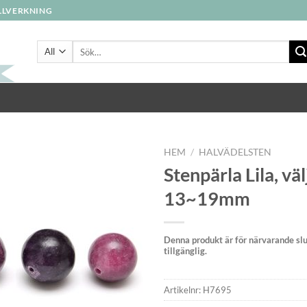
ILLVERKNING
Sök
efter:
HEM
/
HALVÄDELSTEN
Stenpärla Lila, väl
13~19mm
Denna produkt är för närvarande slut
tillgänglig.
Artikelnr:
H7695