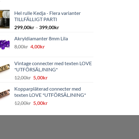
Hel rulle Kedja - Flera varianter
TILLFÄLLIGT PARTI
299,00
kr
–
399,00
kr
Akryldiamanter 8mm Lila
Det
Det
8,00
kr
4,00
kr
ursprungliga
nuvarande
priset
priset
Vintage connecter med texten LOVE
var:
är:
*UTFÖRSÄLJNING*
8,00kr.
4,00kr.
Det
Det
12,00
kr
5,00
kr
ursprungliga
nuvarande
Kopparpläterad connecter med
priset
priset
texten LOVE *UTFÖRSÄLJNING*
var:
är:
Det
Det
12,00
kr
5,00
kr
12,00kr.
5,00kr.
ursprungliga
nuvarande
priset
priset
var:
är:
12,00kr.
5,00kr.