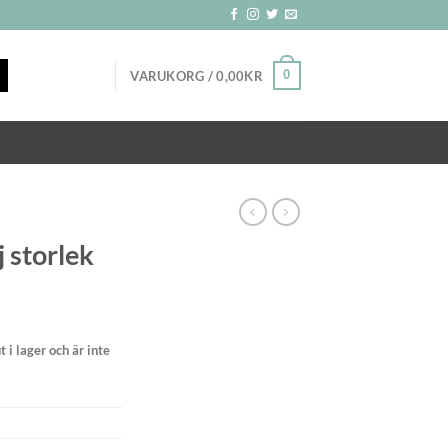
0
VARUKORG /
0,00
KR
j storlek
 i lager och är inte