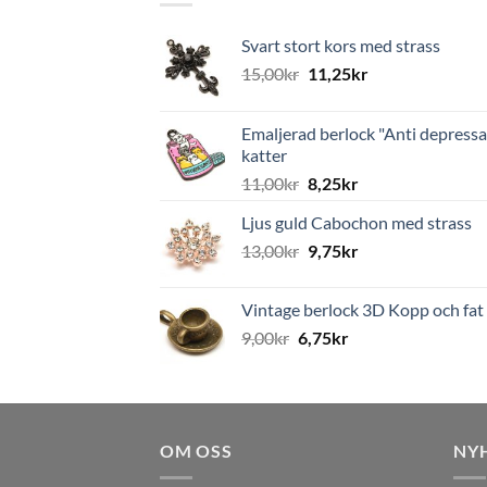
Svart stort kors med strass
15,00
kr
11,25
kr
Emaljerad berlock "Anti depressa
katter
11,00
kr
8,25
kr
Ljus guld Cabochon med strass
13,00
kr
9,75
kr
Vintage berlock 3D Kopp och fat
9,00
kr
6,75
kr
OM OSS
NY