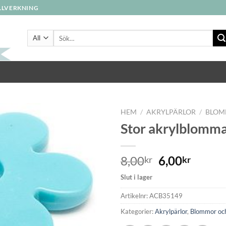
ILLVERKNING
Sök
efter:
HEM
/
AKRYLPÄRLOR
/
BLOM
Stor akrylblomma
8,00
6,00
kr
kr
Slut i lager
Artikelnr:
ACB35149
Kategorier:
Akrylpärlor
,
Blommor och