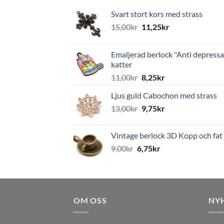
Svart stort kors med strass
15,00
kr
11,25
kr
Emaljerad berlock "Anti depressa
katter
11,00
kr
8,25
kr
Ljus guld Cabochon med strass
13,00
kr
9,75
kr
Vintage berlock 3D Kopp och fat
9,00
kr
6,75
kr
OM OSS
NY