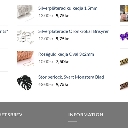
Silverpläterad kulkedja 1,5mm
13,00
kr
9,75
kr
nts"
Silverpläterade Öronkrokar Brisyrer
13,00
kr
9,75
kr
Roséguld kedja Oval 3x2mm
10,00
kr
7,50
kr
Stor berlock, Svart Monstera Blad
13,00
kr
9,75
kr
HETSBREV
INFORMATION