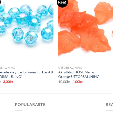
Rea!
+
RSÄLJNING
UTFÖRSÄLJNING
terade akrylpärlor 6mm Turkos AB
Akrylblad HÖST Meliss
ÖRSÄLJNING*
Orange*UTFÖRSÄLJNING*
Det
Det
Det
Det
r
3,00
kr
10,00
kr
4,00
kr
ursprungliga
nuvarande
ursprungliga
nuvarande
priset
priset
priset
priset
var:
är:
var:
är:
9,00kr.
3,00kr.
10,00kr.
4,00kr.
POPULÄRASTE
RE