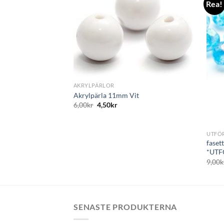
Rea!
+
AKRYLPÄRLOR
Akrylpärla 11mm Vit
6,00
kr
4,50
kr
+
UTFÖ
faset
*UTF
9,00
k
SENASTE PRODUKTERNA