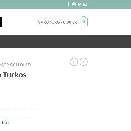
0
VARUKORG /
0,00
KR
MOR OCH BLAD
 Turkos
 Blad