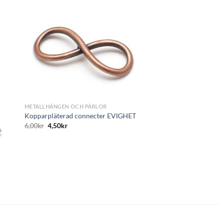
ägg
Lägg
till i
tan
önskelistan
+
METALLHÄNGEN OCH PÄRLOR
Kopparpläterad connecter EVIGHET
6,00
kr
4,50
kr