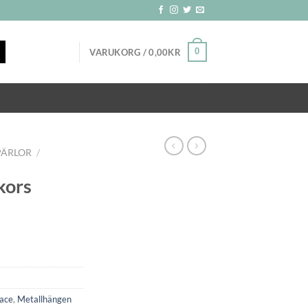
0
VARUKORG /
0,00
KR
PÄRLOR
/
kors
eace
,
Metallhängen