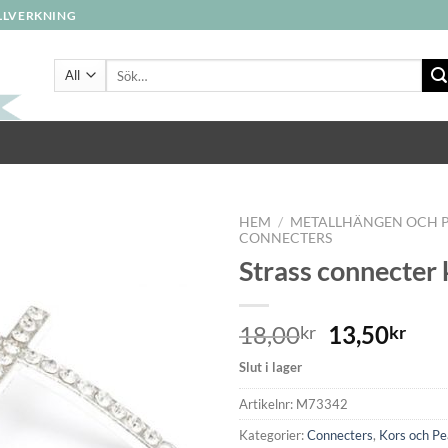
ILLVERKNING
Sök
efter:
HEM
/
METALLHÄNGEN OCH 
CONNECTERS
Strass connecter 
Lägg
till i
önskelistan
18,00
13,50
kr
kr
Slut i lager
Artikelnr:
M73342
Kategorier:
Connecters
,
Kors och P