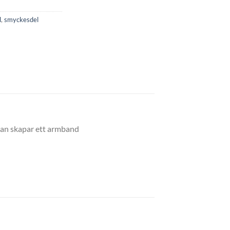
l
,
smyckesdel
 man skapar ett armband