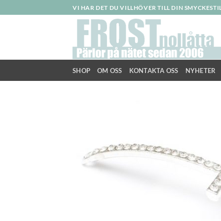
Skip
VI HAR DET DU VILLHÖVER TILL DIN SMYCKEST
to
content
SHOP
OM OSS
KONTAKTA OSS
NYHETER