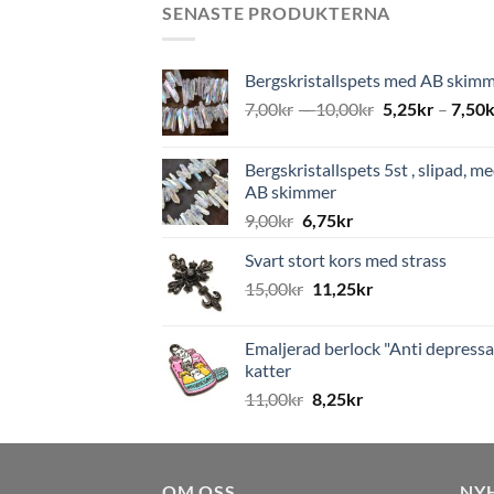
SENASTE PRODUKTERNA
Bergskristallspets med AB skim
7,00
kr
–
10,00
kr
5,25
kr
–
7,50
k
Bergskristallspets 5st , slipad, m
AB skimmer
9,00
kr
6,75
kr
Svart stort kors med strass
15,00
kr
11,25
kr
Emaljerad berlock "Anti depressa
katter
11,00
kr
8,25
kr
OM OSS
NY