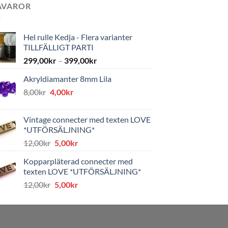
AVAROR
Hel rulle Kedja - Flera varianter
TILLFÄLLIGT PARTI
299,00
kr
–
399,00
kr
Akryldiamanter 8mm Lila
Det
Det
8,00
kr
4,00
kr
ursprungliga
nuvarande
priset
priset
Vintage connecter med texten LOVE
var:
är:
*UTFÖRSÄLJNING*
8,00kr.
4,00kr.
Det
Det
12,00
kr
5,00
kr
ursprungliga
nuvarande
Kopparpläterad connecter med
priset
priset
texten LOVE *UTFÖRSÄLJNING*
var:
är:
Det
Det
12,00
kr
5,00
kr
12,00kr.
5,00kr.
ursprungliga
nuvarande
priset
priset
var:
är:
12,00kr.
5,00kr.