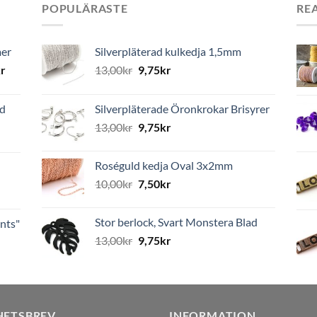
POPULÄRASTE
RE
mer
Silverpläterad kulkedja 1,5mm
r
13,00
kr
9,75
kr
ed
Silverpläterade Öronkrokar Brisyrer
13,00
kr
9,75
kr
Roséguld kedja Oval 3x2mm
10,00
kr
7,50
kr
Stor berlock, Svart Monstera Blad
nts"
13,00
kr
9,75
kr
HETSBREV
INFORMATION