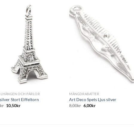
Lägg
L
till i
till i
önskelistan
önskelis
+
LLHÄNGEN OCH PÄRLOR
MÄNGDRABATTER
silver Stort Eiffeltorn
Art Deco Spets Ljus silver
0
kr
10,50
kr
8,00
kr
6,00
kr