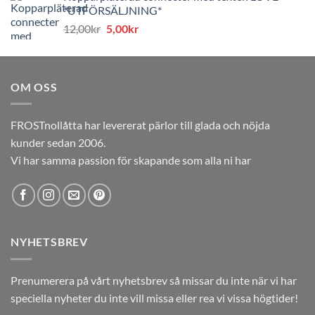
*UTFÖRSÄLJNING*
var:
är:
Det
Det
12,00
kr
5,00
kr
12,00kr.
5,00kr.
ursprungliga
nuvarande
priset
priset
var:
är:
OM OSS
12,00kr.
5,00kr.
FROSTnollåtta har levererat pärlor till glada och nöjda
kunder sedan 2006.
Vi har samma passion för skapande som alla ni har
NYHETSBREV
Prenumerera på vårt nyhetsbrev så missar du inte när vi har
speciella nyheter du inte vill missa eller rea vi vissa högtider!