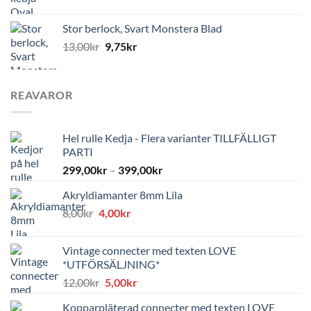
Stor berlock, Svart Monstera Blad
13,00
kr
9,75
kr
REAVAROR
Hel rulle Kedja - Flera varianter TILLFÄLLIGT
PARTI
299,00
kr
–
399,00
kr
Akryldiamanter 8mm Lila
Det
Det
8,00
kr
4,00
kr
ursprungliga
nuvarande
priset
priset
Vintage connecter med texten LOVE
var:
är:
*UTFÖRSÄLJNING*
8,00kr.
4,00kr.
Det
Det
12,00
kr
5,00
kr
ursprungliga
nuvarande
Kopparpläterad connecter med texten LOVE
priset
priset