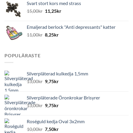
Svart stort kors med strass
15,00
kr
11,25
kr
Emaljerad berlock "Anti depressants" katter
11,00
kr
8,25
kr
POPULÄRASTE
Silverpläterad kulkedja 1,5mm
13,00
kr
9,75
kr
Silverpläterade Öronkrokar Brisyrer
13,00
kr
9,75
kr
Roséguld kedja Oval 3x2mm
10,00
kr
7,50
kr