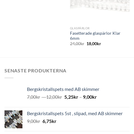
GLASPÄRLOR
Fasetterade glaspärlor Klar
6mm
24,00
kr
18,00
kr
SENASTE PRODUKTERNA
Bergskristallspets med AB skimmer
7,00
kr
–
12,00
kr
5,25
kr
–
9,00
kr
Bergskristallspets 5st , slipad, med AB skimmer
9,00
kr
6,75
kr