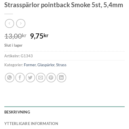
Strasspärlor pointback Smoke 5st, 5,4mm
13,00
9,75
kr
kr
Slut i lager
Artikelnr:
G1343
Kategorier:
Former
,
Glaspärlor
,
Strass
BESKRIVNING
YTTERLIGARE INFORMATION