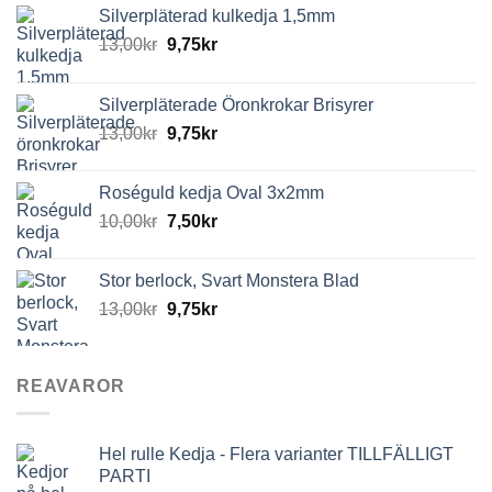
Silverpläterad kulkedja 1,5mm
13,00
kr
9,75
kr
Silverpläterade Öronkrokar Brisyrer
13,00
kr
9,75
kr
Roséguld kedja Oval 3x2mm
10,00
kr
7,50
kr
Stor berlock, Svart Monstera Blad
13,00
kr
9,75
kr
REAVAROR
Hel rulle Kedja - Flera varianter TILLFÄLLIGT
PARTI