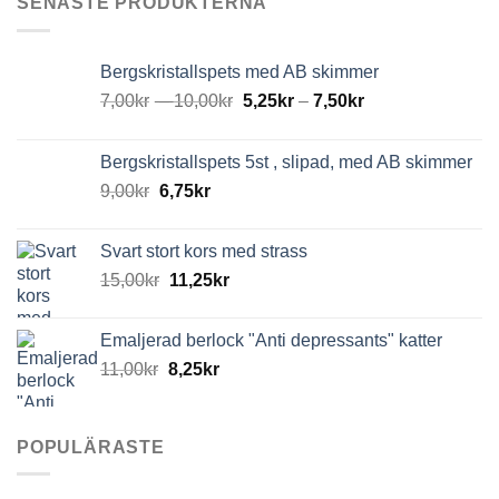
SENASTE PRODUKTERNA
Bergskristallspets med AB skimmer
7,00
kr
–
10,00
kr
5,25
kr
–
7,50
kr
Bergskristallspets 5st , slipad, med AB skimmer
9,00
kr
6,75
kr
Svart stort kors med strass
15,00
kr
11,25
kr
Emaljerad berlock "Anti depressants" katter
11,00
kr
8,25
kr
POPULÄRASTE