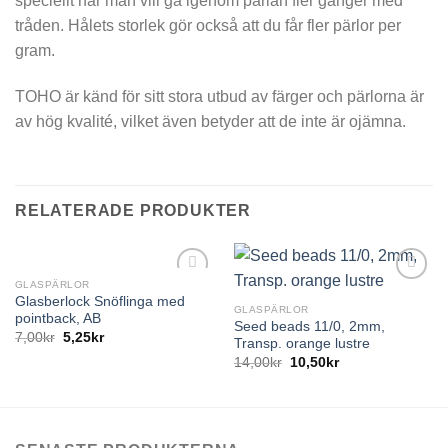
speciellt när man vill gå igenom pärlan fler gånger med
tråden. Hålets storlek gör också att du får fler pärlor per
gram.
TOHO är känd för sitt stora utbud av färger och pärlorna är
av hög kvalité, vilket även betyder att de inte är ojämna.
RELATERADE PRODUKTER
GLASPÄRLOR
Glasberlock Snöflinga med
GLASPÄRLOR
pointback, AB
Seed beads 11/0, 2mm,
7,00
kr
5,25
kr
Transp. orange lustre
14,00
kr
10,50
kr