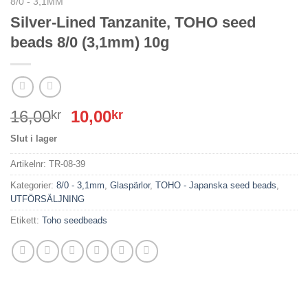
8/0 - 3,1MM
Silver-Lined Tanzanite, TOHO seed
beads 8/0 (3,1mm) 10g
Det
Det
16,00
10,00
kr
kr
ursprungliga
nuvarande
Slut i lager
priset
priset
var:
är:
Artikelnr:
TR-08-39
16,00kr.
10,00kr.
Kategorier:
8/0 - 3,1mm
,
Glaspärlor
,
TOHO - Japanska seed beads
,
UTFÖRSÄLJNING
Etikett:
Toho seedbeads