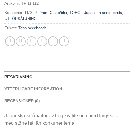
var:
är:
Artikelnr:
TR-11-112
16,00kr.
10,00kr.
Kategorier:
11/0 - 2,2mm
,
Glaspärlor
,
TOHO - Japanska seed beads
,
UTFÖRSÄLJNING
Etikett:
Toho seedbeads
BESKRIVNING
YTTERLIGARE INFORMATION
RECENSIONER (0)
Japanska småpärlor av hög kvalité och bred färgskala,
med större hål än konkurrenterna.