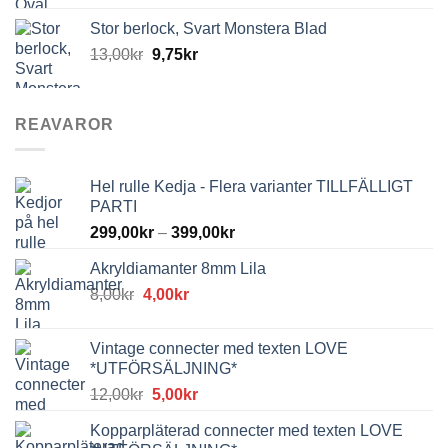
Stor berlock, Svart Monstera Blad
13,00
kr
9,75
kr
REAVAROR
Hel rulle Kedja - Flera varianter TILLFÄLLIGT
PARTI
299,00
kr
–
399,00
kr
Akryldiamanter 8mm Lila
Det
Det
8,00
kr
4,00
kr
ursprungliga
nuvarande
priset
priset
Vintage connecter med texten LOVE
var:
är:
*UTFÖRSÄLJNING*
8,00kr.
4,00kr.
Det
Det
12,00
kr
5,00
kr
ursprungliga
nuvarande
Kopparpläterad connecter med texten LOVE
priset
priset