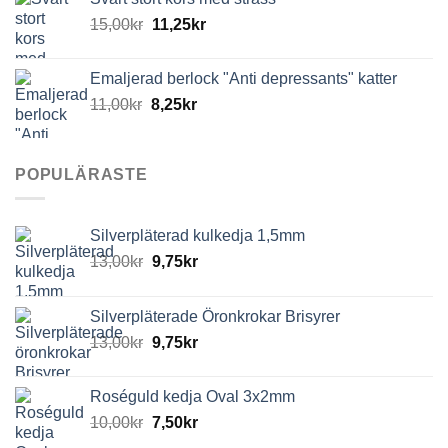
15,00
kr
11,25
kr
Emaljerad berlock "Anti depressants" katter
11,00
kr
8,25
kr
POPULÄRASTE
Silverpläterad kulkedja 1,5mm
13,00
kr
9,75
kr
Silverpläterade Öronkrokar Brisyrer
13,00
kr
9,75
kr
Roséguld kedja Oval 3x2mm
10,00
kr
7,50
kr