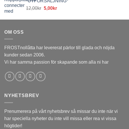
*UTFÖRSÄLJNING*
var:
är:
Det
Det
12,00
kr
5,00
kr
12,00kr.
5,00kr.
ursprungliga
nuvarande
priset
priset
var:
är:
OM OSS
12,00kr.
5,00kr.
FROSTnollåtta har levererat pärlor till glada och nöjda
kunder sedan 2006.
Vi har samma passion för skapande som alla ni har
NYHETSBREV
Prenumerera på vårt nyhetsbrev så missar du inte när vi
har speciella nyheter du inte vill missa eller rea vi vissa
högtider!