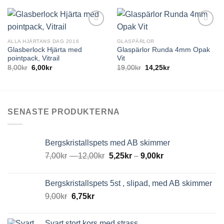
ALLA HJÄRTANS DAG 2016
GLASPÄRLOR
Glasberlock Hjärta med
Glaspärlor Runda 4mm Opak
pointpack, Vitrail
Vit
8,00
kr
6,00
kr
19,00
kr
14,25
kr
SENASTE PRODUKTERNA
Bergskristallspets med AB skimmer
7,00
kr
–
12,00
kr
5,25
kr
–
9,00
kr
Bergskristallspets 5st , slipad, med AB skimmer
9,00
kr
6,75
kr
Svart stort kors med strass