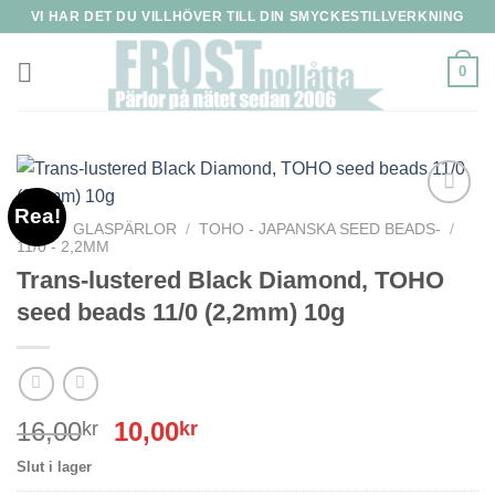
Skip
VI HAR DET DU VILLHÖVER TILL DIN SMYCKESTILLVERKNING
to
content
0
Rea!
HEM
/
GLASPÄRLOR
/
TOHO - JAPANSKA SEED BEADS-
/
11/0 - 2,2MM
Trans-lustered Black Diamond, TOHO
seed beads 11/0 (2,2mm) 10g
Det
Det
16,00
10,00
kr
kr
ursprungliga
nuvarande
Slut i lager
priset
priset