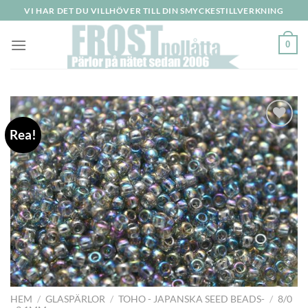
Skip
VI HAR DET DU VILLHÖVER TILL DIN SMYCKESTILLVERKNING
to
content
0
Rea!
Lägg
till i
önskelistan
HEM
/
GLASPÄRLOR
/
TOHO - JAPANSKA SEED BEADS-
/
8/0