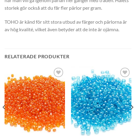
när man vill gå igenom pärlan fler gånger med tråden. Hålets
storlek gör också att du får fler pärlor per gram.
TOHO är känd för sitt stora utbud av färger och pärlorna är
av hög kvalité, vilket även betyder att de inte är ojämna.
RELATERADE PRODUKTER
Lägg
Lägg
till i
till i
önskelistan
önskelistan