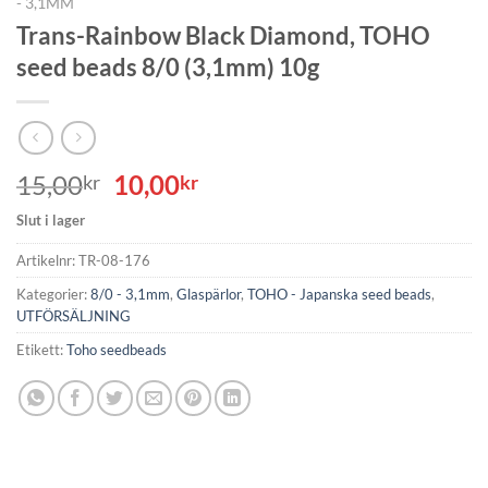
- 3,1MM
Trans-Rainbow Black Diamond, TOHO
seed beads 8/0 (3,1mm) 10g
Det
Det
15,00
10,00
kr
kr
ursprungliga
nuvarande
Slut i lager
priset
priset
var:
är:
Artikelnr:
TR-08-176
15,00kr.
10,00kr.
Kategorier:
8/0 - 3,1mm
,
Glaspärlor
,
TOHO - Japanska seed beads
,
UTFÖRSÄLJNING
Etikett:
Toho seedbeads