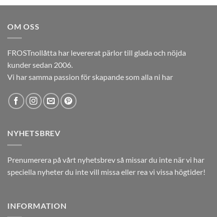
priset
priset
var:
är:
OM OSS
12,00kr.
5,00kr.
FROSTnollåtta har levererat pärlor till glada och nöjda
kunder sedan 2006.
Vi har samma passion för skapande som alla ni har
NYHETSBREV
Prenumerera på vårt nyhetsbrev så missar du inte när vi har
speciella nyheter du inte vill missa eller rea vi vissa högtider!
INFORMATION