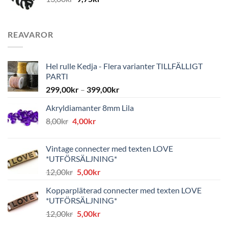
REAVAROR
Hel rulle Kedja - Flera varianter TILLFÄLLIGT
PARTI
299,00
kr
–
399,00
kr
Akryldiamanter 8mm Lila
Det
Det
8,00
kr
4,00
kr
ursprungliga
nuvarande
priset
priset
Vintage connecter med texten LOVE
var:
är:
*UTFÖRSÄLJNING*
8,00kr.
4,00kr.
Det
Det
12,00
kr
5,00
kr
ursprungliga
nuvarande
Kopparpläterad connecter med texten LOVE
priset
priset
*UTFÖRSÄLJNING*
var:
är:
Det
Det
12,00
kr
5,00
kr
12,00kr.
5,00kr.
ursprungliga
nuvarande