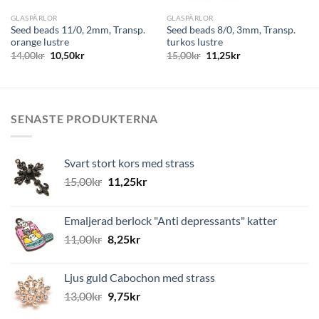
GLASPÄRLOR
GLASPÄRLOR
Seed beads 11/0, 2mm, Transp.
Seed beads 8/0, 3mm, Transp.
orange lustre
turkos lustre
14,00
kr
10,50
kr
15,00
kr
11,25
kr
SENASTE PRODUKTERNA
Svart stort kors med strass
15,00
kr
11,25
kr
Emaljerad berlock "Anti depressants" katter
11,00
kr
8,25
kr
Ljus guld Cabochon med strass
13,00
kr
9,75
kr