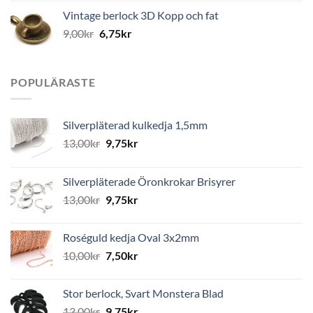
Vintage berlock 3D Kopp och fat
9,00
kr
6,75
kr
POPULÄRASTE
Silverpläterad kulkedja 1,5mm
13,00
kr
9,75
kr
Silverpläterade Öronkrokar Brisyrer
13,00
kr
9,75
kr
Roséguld kedja Oval 3x2mm
10,00
kr
7,50
kr
Stor berlock, Svart Monstera Blad
13,00
kr
9,75
kr