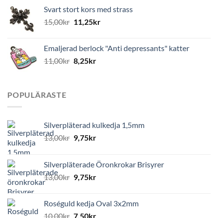
Svart stort kors med strass
15,00
kr
11,25
kr
Emaljerad berlock "Anti depressants" katter
11,00
kr
8,25
kr
POPULÄRASTE
Silverpläterad kulkedja 1,5mm
13,00
kr
9,75
kr
Silverpläterade Öronkrokar Brisyrer
13,00
kr
9,75
kr
Roséguld kedja Oval 3x2mm
10,00
kr
7,50
kr