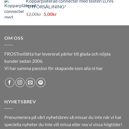
Kopparpläterad connecter med texten LOVE
priset
priset
*UTFÖRSÄLJNING*
var:
är:
Det
Det
12,00
kr
5,00
kr
12,00kr.
5,00kr.
ursprungliga
nuvarande
priset
priset
var:
är:
OM OSS
12,00kr.
5,00kr.
FROSTnollåtta har levererat pärlor till glada och nöjda
kunder sedan 2006.
Vi har samma passion för skapande som alla ni har
NYHETSBREV
Prenumerera på vårt nyhetsbrev så missar du inte när vi har
speciella nyheter du inte vill missa eller rea vi vissa högtider!