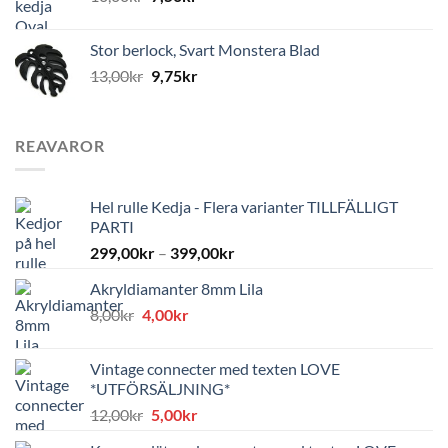
Stor berlock, Svart Monstera Blad
13,00
kr
9,75
kr
REAVAROR
Hel rulle Kedja - Flera varianter TILLFÄLLIGT
PARTI
299,00
kr
–
399,00
kr
Akryldiamanter 8mm Lila
Det
Det
8,00
kr
4,00
kr
ursprungliga
nuvarande
priset
priset
Vintage connecter med texten LOVE
var:
är:
*UTFÖRSÄLJNING*
8,00kr.
4,00kr.
Det
Det
12,00
kr
5,00
kr
ursprungliga
nuvarande