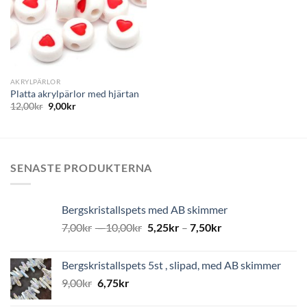
AKRYLPÄRLOR
Platta akrylpärlor med hjärtan
12,00
kr
9,00
kr
SENASTE PRODUKTERNA
Bergskristallspets med AB skimmer
7,00
kr
–
10,00
kr
5,25
kr
–
7,50
kr
Bergskristallspets 5st , slipad, med AB skimmer
9,00
kr
6,75
kr