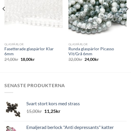
GLASPÄRLOR
GLASPÄRLOR
Fasetterade glaspärlor Klar
Runda glaspärlor Picasso
6mm
Vit/Grå 6mm
24,00
kr
18,00
kr
32,00
kr
24,00
kr
SENASTE PRODUKTERNA
Svart stort kors med strass
15,00
kr
11,25
kr
Emaljerad berlock "Anti depressants" katter