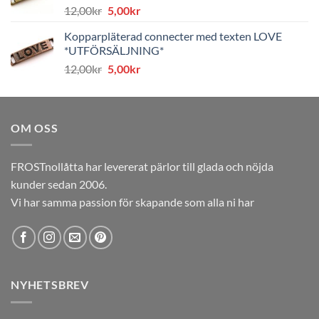
Det
Det
12,00
kr
5,00
kr
ursprungliga
nuvarande
Kopparpläterad connecter med texten LOVE
priset
priset
*UTFÖRSÄLJNING*
var:
är:
Det
Det
12,00
kr
5,00
kr
12,00kr.
5,00kr.
ursprungliga
nuvarande
priset
priset
var:
är:
OM OSS
12,00kr.
5,00kr.
FROSTnollåtta har levererat pärlor till glada och nöjda
kunder sedan 2006.
Vi har samma passion för skapande som alla ni har
NYHETSBREV