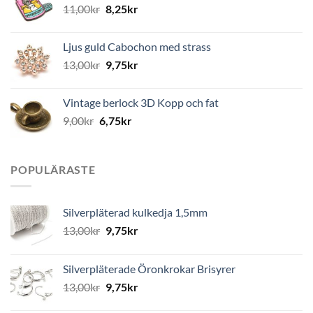
11,00
kr
8,25
kr
Ljus guld Cabochon med strass
13,00
kr
9,75
kr
Vintage berlock 3D Kopp och fat
9,00
kr
6,75
kr
POPULÄRASTE
Silverpläterad kulkedja 1,5mm
13,00
kr
9,75
kr
Silverpläterade Öronkrokar Brisyrer
13,00
kr
9,75
kr