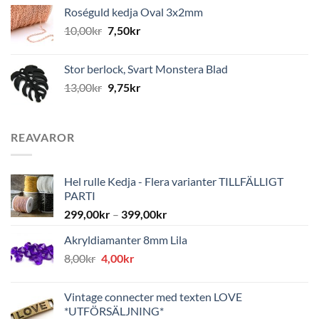
Roséguld kedja Oval 3x2mm
10,00
kr
7,50
kr
Stor berlock, Svart Monstera Blad
13,00
kr
9,75
kr
REAVAROR
Hel rulle Kedja - Flera varianter TILLFÄLLIGT
PARTI
299,00
kr
–
399,00
kr
Akryldiamanter 8mm Lila
Det
Det
8,00
kr
4,00
kr
ursprungliga
nuvarande
priset
priset
Vintage connecter med texten LOVE
var:
är:
*UTFÖRSÄLJNING*
8,00kr.
4,00kr.