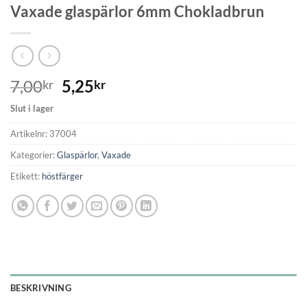
Vaxade glaspärlor 6mm Chokladbrun
7,00
5,25
kr
kr
Slut i lager
Artikelnr:
37004
Kategorier:
Glaspärlor
,
Vaxade
Etikett:
höstfärger
BESKRIVNING