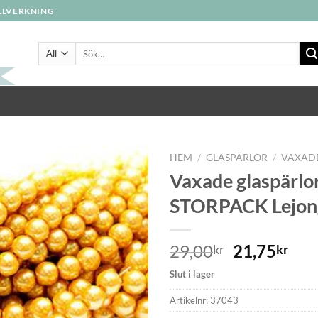
ILLVERKNING
Sök
efter:
HEM
/
GLASPÄRLOR
/
VAXAD
Vaxade glaspärlo
STORPACK Lejon
29,00
21,75
kr
kr
Slut i lager
Artikelnr:
37043