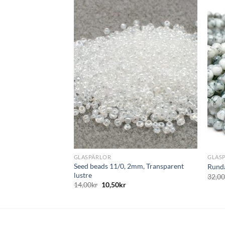
+
+
GLASPÄRLOR
GLAS
Seed beads 11/0, 2mm, Transparent
Runda
lustre
32,0
14,00
kr
10,50
kr