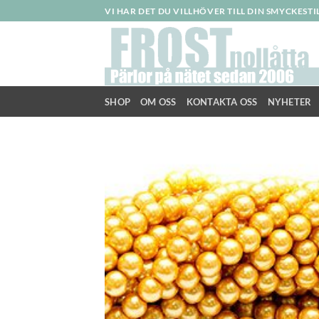
Skip
VI HAR DET DU VILLHÖVER TILL DIN SMYCKEST
to
content
SHOP
OM OSS
KONTAKTA OSS
NYHETER