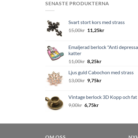
SENASTE PRODUKTERNA
Svart stort kors med strass
15,00
kr
11,25
kr
Emaljerad berlock "Anti depressa
katter
11,00
kr
8,25
kr
Ljus guld Cabochon med strass
13,00
kr
9,75
kr
Vintage berlock 3D Kopp och fat
9,00
kr
6,75
kr
OM OSS
NY