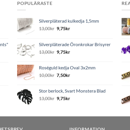
POPULÄRASTE
RE
Silverpläterad kulkedja 1,5mm
13,00
kr
9,75
kr
nts"
Silverpläterade Öronkrokar Brisyrer
13,00
kr
9,75
kr
Roséguld kedja Oval 3x2mm
10,00
kr
7,50
kr
Stor berlock, Svart Monstera Blad
13,00
kr
9,75
kr
HETSBREV
INFORMATION