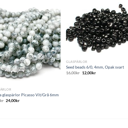
+
GLASPÄRLOR
Seed beads 6/0, 4mm, Opak svart
16,00
kr
12,00
kr
PÄRLOR
 glaspärlor Picasso Vit/Grå 6mm
0
kr
24,00
kr