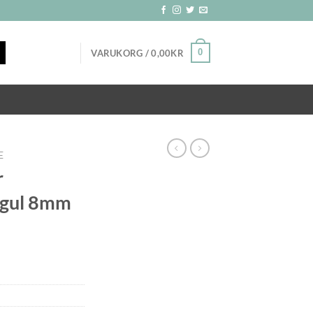
0
VARUKORG /
0,00
KR
E
r
gul 8mm