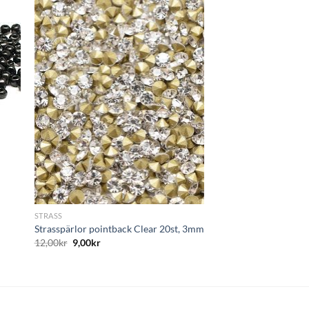
+
GLASPÄRLOR
Glasberlock Snöfling
AB
7,00
kr
5,25
kr
+
STRASS
Strasspärlor pointback Clear 20st, 3mm
12,00
kr
9,00
kr