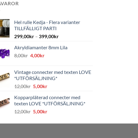
AVAROR
Hel rulle Kedja - Flera varianter
TILLFÄLLIGT PARTI
299,00
kr
–
399,00
kr
Akryldiamanter 8mm Lila
Det
Det
8,00
kr
4,00
kr
ursprungliga
nuvarande
priset
priset
Vintage connecter med texten LOVE
var:
är:
*UTFÖRSÄLJNING*
8,00kr.
4,00kr.
Det
Det
12,00
kr
5,00
kr
ursprungliga
nuvarande
Kopparpläterad connecter med
priset
priset
texten LOVE *UTFÖRSÄLJNING*
var:
är:
Det
Det
12,00
kr
5,00
kr
12,00kr.
5,00kr.
ursprungliga
nuvarande
priset
priset
var:
är:
12,00kr.
5,00kr.